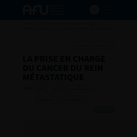
Accueil
>
AFU Académie
>
Formation en ligne
>
LA
PRISE EN CHARGE DU CANCER DU REIN MÉTASTATIQUE
Ajouter à ma sélection
LA PRISE EN CHARGE
DU CANCER DU REIN
MÉTASTATIQUE
TAGS :
2021
Rein
Cancer du rein
Canal AFU
< 30 minutes
Canal AFU