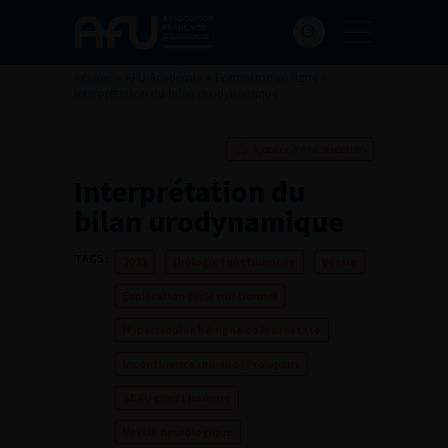
Accueil
>
AFU Académie
>
Formation en ligne
>
Interprétation du bilan urodynamique
Ajouter à ma sélection
Interprétation du
bilan urodynamique
TAGS :
2022
Urologie fonctionnelle
Vessie
Exploration cycle mictionnel
Hypertrophie bénigne de la prostate
Incontinence urinaire / Prolapsus
SBAU chez l'homme
Vessie neurologique