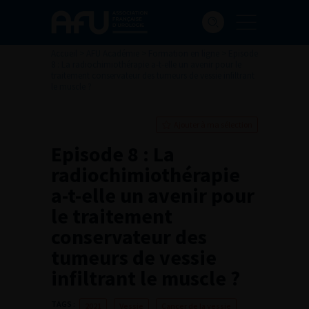
Accueil
>
AFU Académie
>
Formation en ligne
>
Episode
8 : La radiochimiothérapie a-t-elle un avenir pour le
traitement conservateur des tumeurs de vessie infiltrant
le muscle ?
Ajouter à ma sélection
Episode 8 : La
radiochimiothérapie
a-t-elle un avenir pour
le traitement
conservateur des
tumeurs de vessie
infiltrant le muscle ?
TAGS :
2021
Vessie
Cancer de la vessie