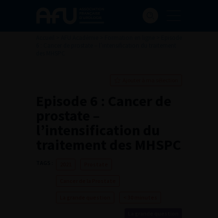
Accueil
>
AFU Académie
>
Formation en ligne
>
Episode
6 : Cancer de prostate – l’intensification du traitement
des MHSPC
Ajouter à ma sélection
Episode 6 : Cancer de
prostate –
l’intensification du
traitement des MHSPC
TAGS :
2021
Prostate
Cancer de la Prostate
La grande question
< 30 minutes
La grande question