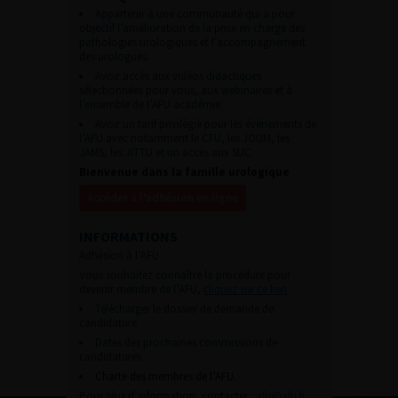
Appartenir à une communauté qui a pour
objectif l’amélioration de la prise en charge des
pathologies urologiques et l’accompagnement
des urologues.
Avoir accès aux vidéos didactiques
sélectionnées pour vous, aux webinaires et à
l’ensemble de l’AFU académie.
Avoir un tarif privilégié pour les évènements de
l’AFU avec notamment le CFU, les JOUM, les
JAMS, les JITTU et un accès aux SUC.
Bienvenue dans la famille urologique
Accéder à l’adhésion en ligne
INFORMATIONS
Adhésion à l’AFU :
Vous souhaitez connaître la procédure pour
devenir membre de l’AFU,
cliquez sur ce lien
Télécharger le dossier de demande de
candidature.
Dates des prochaines commissions de
candidatures
Charte des membres de l’AFU.
Pour plus d’information, contacter :
afu@afu.fr