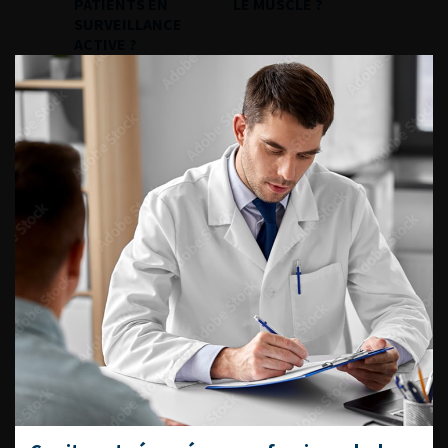
PATIENTS EN
LE MUSCLE ?
SURVEILLANCE
ACTIVE ?
ACCÈS DIRECT
Fiches informations pour vos
patients
Dernières recommandations
Référentiel du Collège d’Urologie
Espace Accréditation des médecins
Livrets du CFEU pour l'interne
DATES À RETENIR