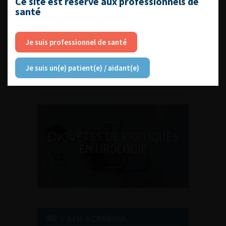
Ce site est réservé aux professionnels de
santé
Je suis professionnel de santé
DU VENDREDI 4 AU SAMEDI 5
SEPTEMBRE 2026
Journée d’andrologie et de
Je suis un(e) patient(e) / aidant(e)
médecine sexuelle 2026
ENQUÊTES DE PRATIQUES
EN UROLOGIE
L'AFU ACADÉMIE