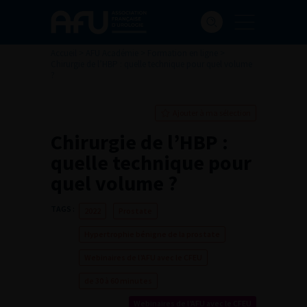
Accueil
>
AFU Académie
>
Formation en ligne
>
Chirurgie de l’HBP : quelle technique pour quel volume
?
Ajouter à ma sélection
Chirurgie de l’HBP :
quelle technique pour
quel volume ?
TAGS :
2022
Prostate
Hypertrophie bénigne de la prostate
Webinaires de l’AFU avec le CFEU
de 30 à 60 minutes
Webinaires de l’AFU avec le CFEU