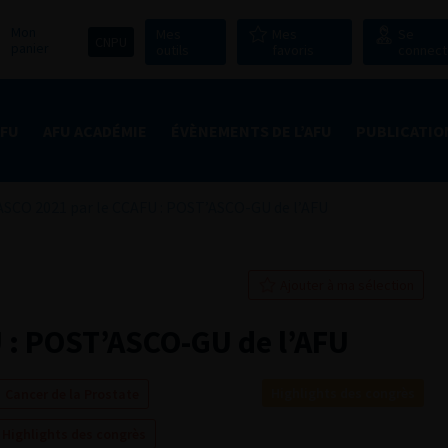
Mon
Mes
Mes
Se
CNPU
panier
outils
favoris
connect
AFU
AFU ACADÉMIE
ÉVÈNEMENTS DE L’AFU
PUBLICATIO
ASCO 2021 par le CCAFU : POST’ASCO-GU de l’AFU
Ajouter à ma sélection
 : POST’ASCO-GU de l’AFU
Highlights des congrès
Cancer de la Prostate
Highlights des congrès