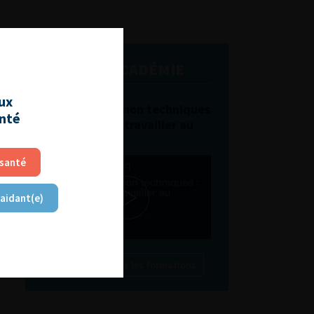
L'AFU ACADÉMIE
aux
Compétences non techniques
anté
: comment les travailler au
quotidien ?
 santé
 aidant(e)
Découvrir toutes les formations