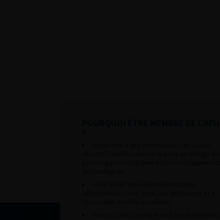
POURQUOI ÊTRE MEMBRE DE L’AFU
?
Appartenir à une communauté qui a pour
objectif l’amélioration de la prise en charge de
pathologies urologiques et l’accompagnement
des urologues.
Avoir accès aux vidéos didactiques
sélectionnées pour vous, aux webinaires et à
l’ensemble de l’AFU académie.
Avoir un tarif privilégié pour les évènement