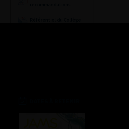
recommandations
Référentiel du Collège
d’Urologie
Espace Accréditation
des médecins
Livrets du CFEU pour
l'interne
DATES À RETENIR