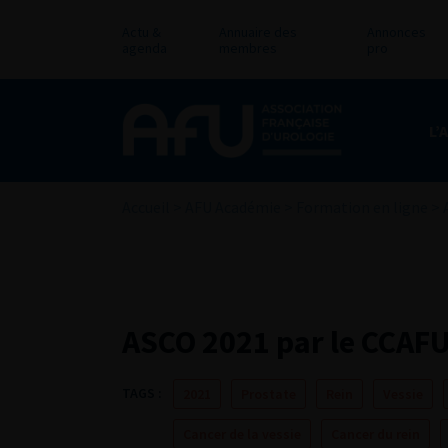
Actu &
Annuaire des
Annonces
agenda
membres
pro
L’
Accueil
>
AFU Académie
>
Formation en ligne
>
ASCO 2021 par le CCAFU
TAGS :
2021
Prostate
Rein
Vessie
Cancer de la vessie
Cancer du rein