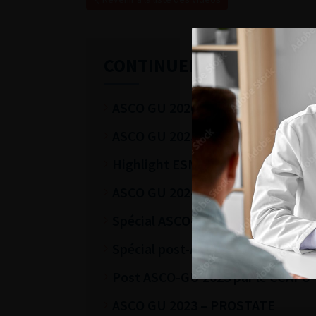
CONTINUER VOTRE LECTU
ASCO GU 2026
ASCO GU 2025
Highlight ESMO 2024
ASCO GU 2024
Spécial ASCO-GU 2024
Spécial post-ASCO 2023
Post ASCO-GU 2023 par le CCAFU
ASCO GU 2023 – PROSTATE