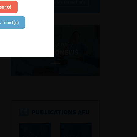
Découvrir toutes les formations
 santé
 aidant(e)
RETROUVEZ
LES URONEWS
PUBLICATIONS AFU