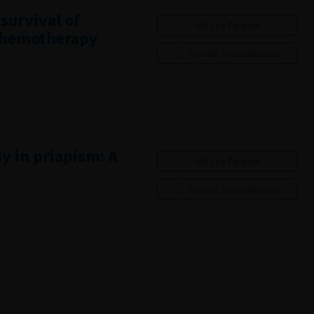
survival of
Lire l'article
 chemotherapy
Ajouter à ma sélection
y in priapism: A
Lire l'article
Ajouter à ma sélection