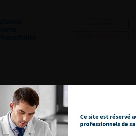
ostomie
Lire l'article
ohorte
hospitalier
Ajouter à ma sélection
-ils en charge
Lire l'article
Enquête par
Ajouter à ma sélection
Ce site est réservé 
professionnels de s