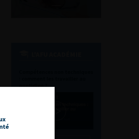
L'AFU ACADÉMIE
Compétences non techniques
: comment les travailler au
quotidien ?
aux
anté