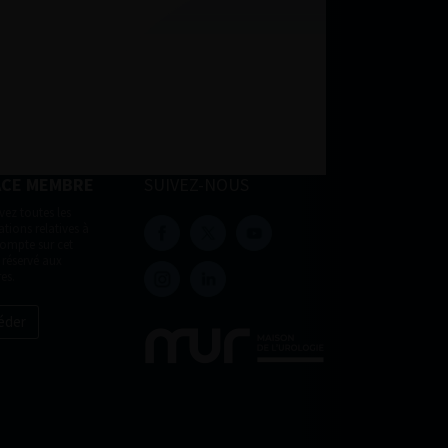
ACE MEMBRE
SUIVEZ-NOUS
vez toutes les
tions relatives à
compte sur cet
 réservé aux
es.
éder