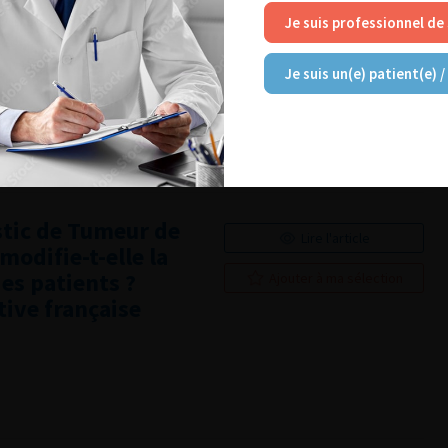
Je suis professionnel de
me du traitement
Lire l'article
ctérienne par
Je suis un(e) patient(e) /
e
Ajouter à ma sélection
stic de Tumeur de
Lire l'article
modifie-t-elle la
des patients ?
Ajouter à ma sélection
ive française