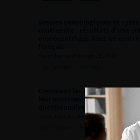
Vessies neurologiques et cyst
continente : résultats d’une c
monocentrique dans un centre 
français
French Journal of Urology, , 1, , 23-31
Voir l'abstract
Summary
Comment les patients prennent
leur urostomie au quotidien ? 
questionnaires
French Journal of Urology, , 1, , 32-39
Voir l'abstract
Summary