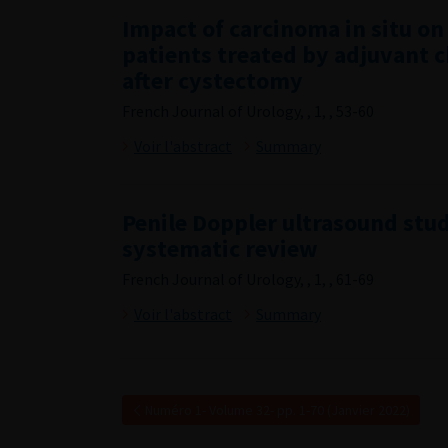
Impact of carcinoma in situ on 
patients treated by adjuvant
after cystectomy
French Journal of Urology, , 1, , 53-60
Voir l'abstract
Summary
Penile Doppler ultrasound stud
systematic review
French Journal of Urology, , 1, , 61-69
Voir l'abstract
Summary
Numéro 1- Volume 32- pp. 1-70 (Janvier 2022)