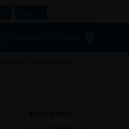
Devenir
Espace Grand
er
Membre
Public
NS
PRATIQUES PRO
RECHERCHE
mandations
Travaux des comités
ACCÈS DIRECT
Fiches informations pour