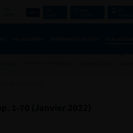
Mon
Mes
Mes
Se
CNPU
panier
outils
favoris
connect
AFU
AFU ACADÉMIE
ÉVÈNEMENTS DE L’AFU
PUBLICATIO
Progrès en Urologie
 Urology
Rapports du CFU
Recom
FMC
p. 1-70 (Janvier 2022)
p. 1-70 (Janvier 2022)