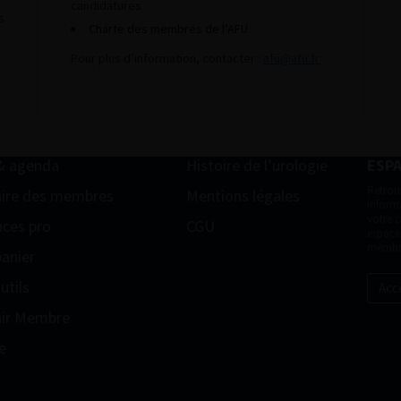
candidatures
s
Charte des membres de l’AFU.
Pour plus d’information, contacter :
afu@afu.fr
& agenda
Histoire de l’urologie
ESP
Retrou
ire des membres
Mentions légales
informa
votre 
ces pro
CGU
espace
membr
anier
utils
Acc
ir Membre
e