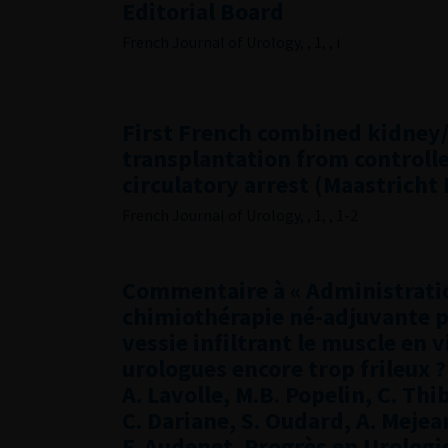
Editorial Board
French Journal of Urology, , 1, , i
First French combined kidney
transplantation from controll
circulatory arrest (Maastricht I
French Journal of Urology, , 1, , 1-2
Commentaire à « Administrati
chimiothérapie né-adjuvante 
vessie infiltrant le muscle en vi
urologues encore trop frileux ?
A. Lavolle, M.B. Popelin, C. Thi
C. Dariane, S. Oudard, A. Mejea
F. Audenet. Progrès en Urologi