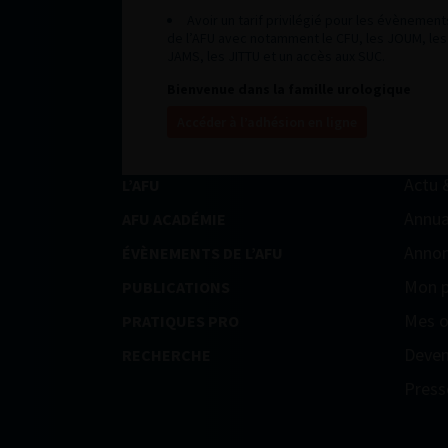
Avoir un tarif privilégié pour les évènement
de l’AFU avec notamment le CFU, les JOUM, les
JAMS, les JITTU et un accès aux SUC.
Bienvenue dans la famille urologique
Accéder à l’adhésion en ligne
Actu 
L’AFU
Annua
AFU ACADÉMIE
Annon
ÉVÈNEMENTS DE L’AFU
Mon p
PUBLICATIONS
Mes o
PRATIQUES PRO
Deven
RECHERCHE
Press