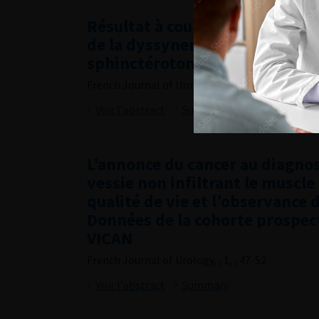
Résultat à court et moyen ter
de la dyssynergie vésico-sphin
sphinctérotomie endoscopiqu
French Journal of Urology, , 1, , 40-46
Voir l'abstract
Summary
L’annonce du cancer au diagno
vessie non infiltrant le muscle 
qualité de vie et l’observance 
Données de la cohorte prospect
VICAN
French Journal of Urology, , 1, , 47-52
Voir l'abstract
Summary