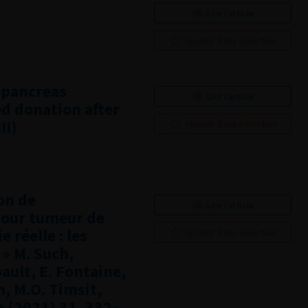
Lire l'article
Ajouter à ma sélection
/pancreas
Lire l'article
ed donation after
II)
Ajouter à ma sélection
on de
Lire l'article
pour tumeur de
e réelle : les
Ajouter à ma sélection
 » M. Such,
bault, E. Fontaine,
n, M.O. Timsit,
e (2021) 31, 332–