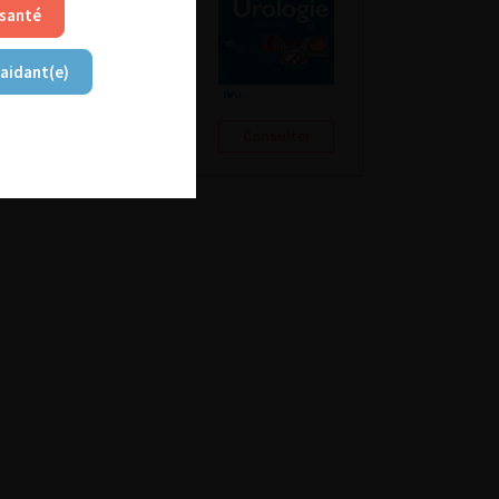
 santé
 aidant(e)
Consulter
Consulter