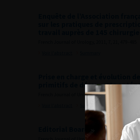
Enquête de l’Association franç
sur les pratiques de prescripti
travail auprès de 145 chirurgi
French Journal of Urology, 2011, 7, 21, 479-485
Voir l'abstract
Summary
Prise en charge et évolution d
primitifs de découverte antén
French Journal of Urology, 2011, 7, 21, 486-491
Voir l'abstract
Summary
Editorial Board
French Journal of Urology, 2011, 7, 21, i