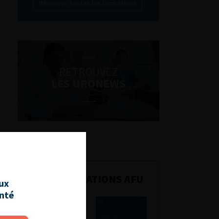
Découvrir toutes les formations
RETROUVEZ
LES URONEWS
PUBLICATIONS AFU
aux
anté