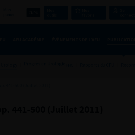
Mon
Mes
Mes
Se
CNPU
panier
outils
favoris
connect
AFU
AFU ACADÉMIE
ÉVÈNEMENTS DE L’AFU
PUBLICATIO
Progrès en Urologie
 Urology
Rapports du CFU
Recom
FMC
. 441-500 (Juillet 2011)
p. 441-500 (Juillet 2011)