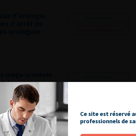
aise d’urologie
Lire l'article
ons d’arrêt de
ens urologues
Ajouter à ma sélection
es méga-uretères
Lire l'article
atale
Ajouter à ma sélection
Ce site est réservé 
professionnels de s
Lire l'article