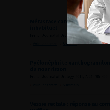
Métastase cardiaque du cancer d
inhabituel
French Journal of Urology, 2011, 7, 21, 492-494
Voir l'abstract
Summary
Pyélonéphrite xanthogranulom
du nourrisson
French Journal of Urology, 2011, 7, 21, 495-499
Voir l'abstract
Summary
Vessie rectale : réponse au co