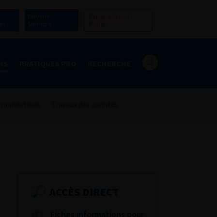
Devenir
Espace Grand
er
Membre
Public
NS
PRATIQUES PRO
RECHERCHE
mandations
Travaux des comités
ACCÈS DIRECT
Fiches informations pour