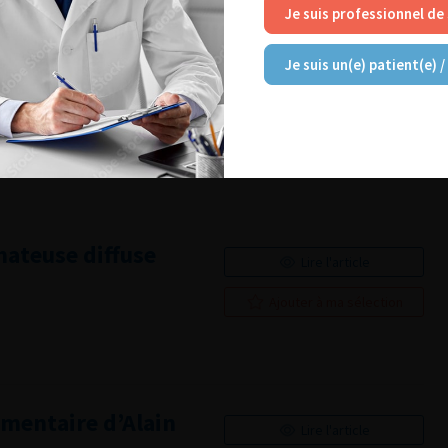
Ajouter à ma sélection
Je suis professionnel de
Je suis un(e) patient(e) /
u rein : site
Lire l'article
Ajouter à ma sélection
ateuse diffuse
Lire l'article
Ajouter à ma sélection
mmentaire d’Alain
Lire l'article