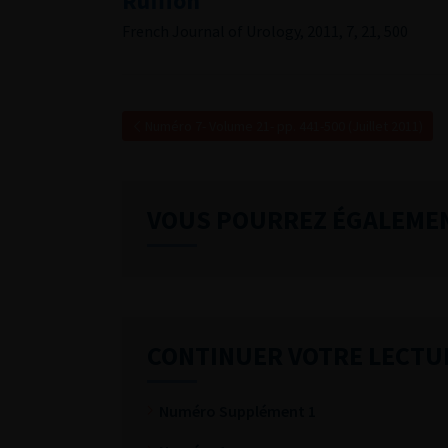
Ruffion
French Journal of Urology, 2011, 7, 21, 500
Numéro 7- Volume 21- pp. 441-500 (Juillet 2011)
VOUS POURREZ ÉGALEME
CONTINUER VOTRE LECTU
Numéro Supplément 1