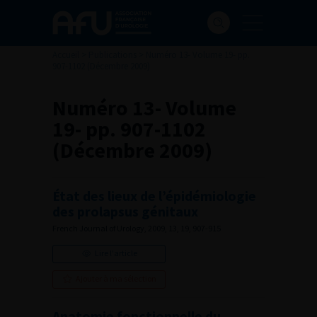
Accueil
>
Publications
>
Numéro 13- Volume 19- pp.
907-1102 (Décembre 2009)
Numéro 13- Volume
19- pp. 907-1102
(Décembre 2009)
État des lieux de l’épidémiologie
des prolapsus génitaux
French Journal of Urology, 2009, 13, 19, 907-915
Lire l'article
Ajouter à ma sélection
Anatomie fonctionnelle du