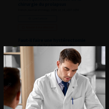
chirurgie du prolapsus
French Journal of Urology, 2009, 13, 19, 1037-1059
Lire l'article
Ajouter à ma sélection
Faut-il faire une hystérectomie
au cours de la chirurgie du
prolapsus par voie vaginale ?
French Journal of Urology, 2009, 13, 19, 1060-1073
Lire l'article
Ajouter à ma sélection
Traitement du prolapsus utérin
et du dôme vaginal par voie
vaginale
French Journal of Urology, 2009, 13, 19, 1074-1079