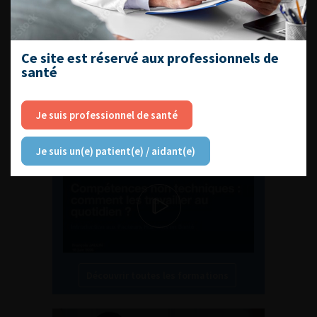
EN UROLOGIE
Ce site est réservé aux professionnels de
santé
L'AFU ACADÉMIE
Je suis professionnel de santé
Compétences non techniques : comment
les travailler au quotidien ?
Je suis un(e) patient(e) / aidant(e)
Découvrir toutes les formations