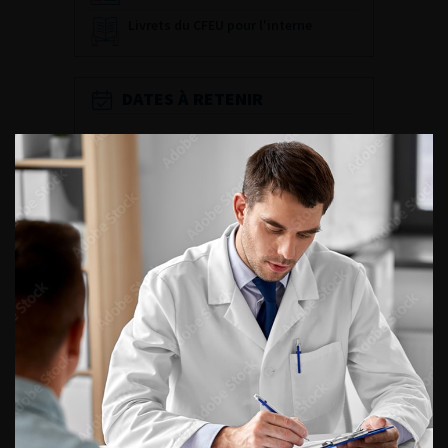
Livrets du CFEU pour l'interne
DATES À RETENIR
DU VENDREDI 4 AU SAMEDI 5
SEPTEMBRE 2026
Journée d’andrologie et de
médecine sexuelle 2026
ENQUÊTES DE PRATIQUES