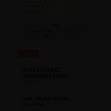
3cm et supposément
Ta ou T1 de bas grade
(cytologie négative)
IPOP
A faire dans les 24h post-RTUV, en l’absence de
contre-indication (hématurie, perforation vésicale)
Retour
VOUS POURREZ
ÉGALEMENT AIMER
CONTINUER VOTRE
LECTURE