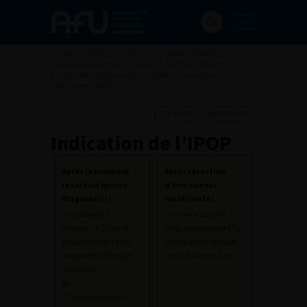
Accueil
>
Outils
>
EBooks : Recommandations des
cancers urologiques
>
Vessie
>
Tumeurs de vessie
n’infiltrant pas le muscle (TVNIM)
>
Traitement
>
Indication de l’IPOP
Ajouter à ma sélection
Indication de l’IPOP
Après la première
Après résection
résection (primo-
d’une tumeur
diagnostic) :
récidivante :
– maximum 7
– Tumeur unique, <
tumeurs, < 3 cm, et
3cm, supposément Ta
supposément Ta de
de bas grade et délai
bas grade (cytologie
sans récidive > 1an
négative)
ou
– Tumeur unique ≥