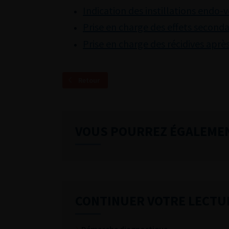
Indication des instillations endo-
Prise en charge des effets second
Prise en charge des récidives aprè
Retour
VOUS POURREZ ÉGALEME
CONTINUER VOTRE LECTU
Démarche diagnostique