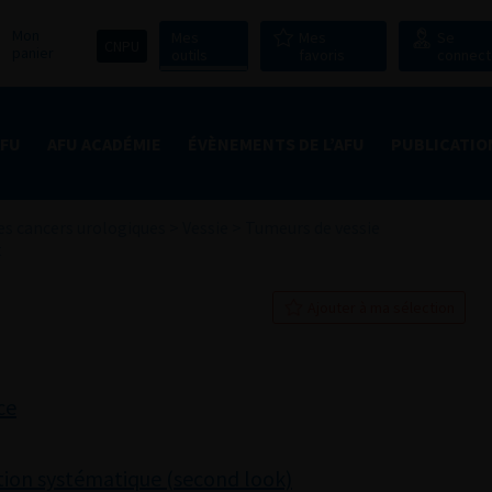
Mon
Mes
Mes
Se
CNPU
panier
outils
favoris
connect
AFU
AFU ACADÉMIE
ÉVÈNEMENTS DE L’AFU
PUBLICATIO
s cancers urologiques
>
Vessie
>
Tumeurs de vessie
t
Ajouter à ma sélection
ce
tion systématique (second look)