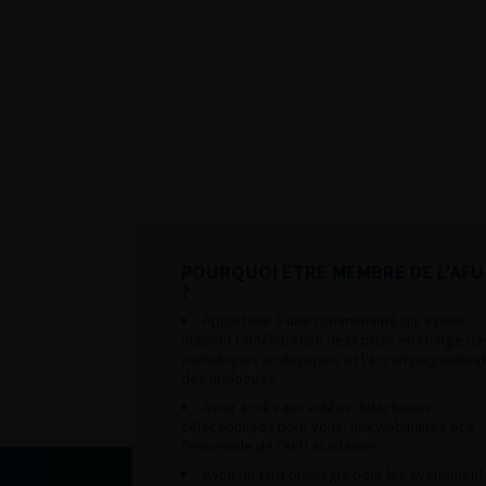
POURQUOI ÊTRE MEMBRE DE L’AFU
?
Appartenir à une communauté qui a pour
objectif l’amélioration de la prise en charge de
pathologies urologiques et l’accompagnement
des urologues.
Avoir accès aux vidéos didactiques
sélectionnées pour vous, aux webinaires et à
l’ensemble de l’AFU académie.
Avoir un tarif privilégié pour les évènement