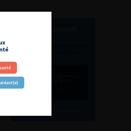
L'AFU ACADÉMIE
aux
Compétences non techniques
anté
: comment les travailler au
quotidien ?
 santé
 aidant(e)
Découvrir toutes les formations