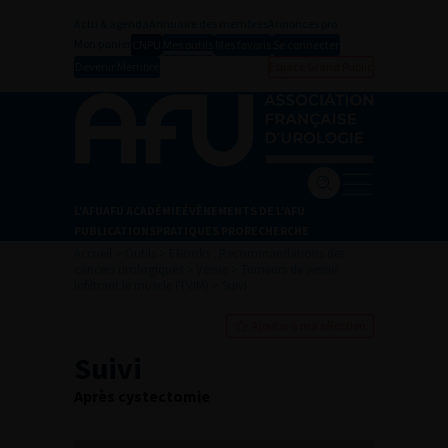
Actu & agenda
Annuaire des membres
Annonces pro
Mon panier
CNPU
Mes outils
Mes favoris
Se connecter
Devenir Membre
Espace Grand Public
L’AFU
AFU ACADÉMIE
ÉVÈNEMENTS DE L’AFU
PUBLICATIONS
PRATIQUES PRO
RECHERCHE
Accueil
>
Outils
>
EBooks : Recommandations des
cancers urologiques
>
Vessie
>
Tumeurs de vessie
infiltrant le muscle (TVIM)
>
Suivi
Ajouter à ma sélection
Suivi
Après cystectomie