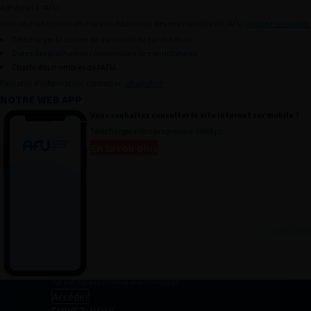
Adhésion à l’AFU :
Actu & agenda
Vous souhaitez connaître la procédure pour devenir membre de l’AFU,
cliquez sur ce lien
Télécharger le dossier de demande de candidature.
Annuaire des membres
Dates des prochaines commissions de candidatures
Annonces pro
Charte des membres de l’AFU.
Pour plus d’information, contacter :
afu@afu.fr
Mon panier
NOTRE WEB APP
Mes outils
Vous souhaitez consulter le site internet sur mobile ?
Télécharger notre progressive WebApp.
Devenir Membre
En savoir plus
Presse
Histoire de l’urologie
Mentions légales
CGU
ESPACE MEMBRE
Retrouvez toutes les informations relatives à votre compte
sur cet espace réservé aux membres.
Accéder