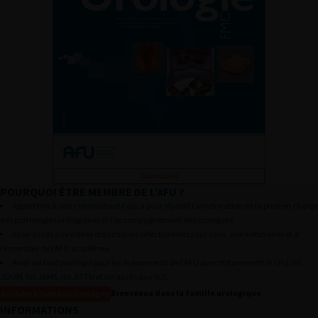
Consulter
POURQUOI ÊTRE MEMBRE DE L’AFU ?
L’AFU
Appartenir à une communauté qui a pour objectif l’amélioration de la prise en charge
AFU ACADÉMIE
des pathologies urologiques et l’accompagnement des urologues.
Avoir accès aux vidéos didactiques sélectionnées pour vous, aux webinaires et à
ÉVÈNEMENTS DE L’AFU
l’ensemble de l’AFU académie.
Avoir un tarif privilégié pour les évènements de l’AFU avec notamment le CFU, les
PUBLICATIONS
JOUM, les JAMS, les JITTU et un accès aux SUC.
PRATIQUES PRO
Bienvenue dans la famille urologique
Accéder à l’adhésion en ligne
INFORMATIONS
RECHERCHE