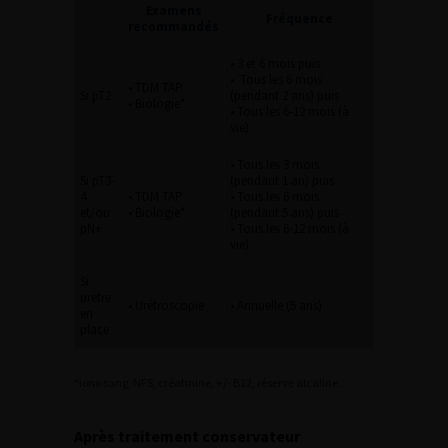
Examens
Fréquence
recommandés
• 3 et 6 mois puis
• Tous les 6 mois
• TDM TAP
Si pT2
(pendant 2 ans) puis
• Biologie*
• Tous les 6-12 mois (à
vie)
• Tous les 3 mois
Si pT3-
(pendant 1 an) puis
4
• TDM TAP
• Tous les 6 mois
et/ou
• Biologie*
(pendant 5 ans) puis
pN+
• Tous les 6-12 mois (à
vie)
Si
urètre
• Urétroscopie
• Annuelle (5 ans)
en
place
*iono sang, NFS, créatinine, +/- B12, réserve alcaline.
Après traitement conservateur