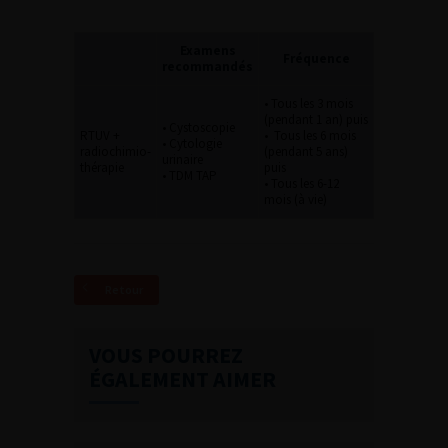
Examens
Fréquence
recommandés
• Tous les 3 mois
(pendant 1 an) puis
• Cystoscopie
RTUV +
• Tous les 6 mois
• Cytologie
radiochimio-
(pendant 5 ans)
urinaire
thérapie
puis
• TDM TAP
• Tous les 6-12
mois (à vie)
Retour
VOUS POURREZ
ÉGALEMENT AIMER