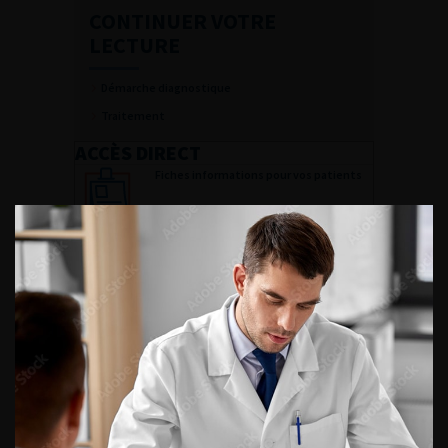
CONTINUER VOTRE
LECTURE
Démarche diagnostique
Traitement
ACCÈS DIRECT
Fiches informations pour vos patients
Dernières recommandations
Référentiel du Collège d’Urologie
Espace Accréditation des médecins