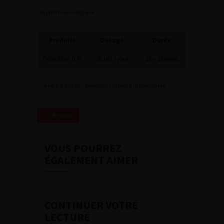
- Syphilis neurologique
Produits
Dosage
Durée
Pénicilline G IV
20 MU / jour
10 – 15 jours
ⓘ Allergie aux BL : désensibilisation à la pénicilline
Retour
VOUS POURREZ
ÉGALEMENT AIMER
CONTINUER VOTRE
LECTURE