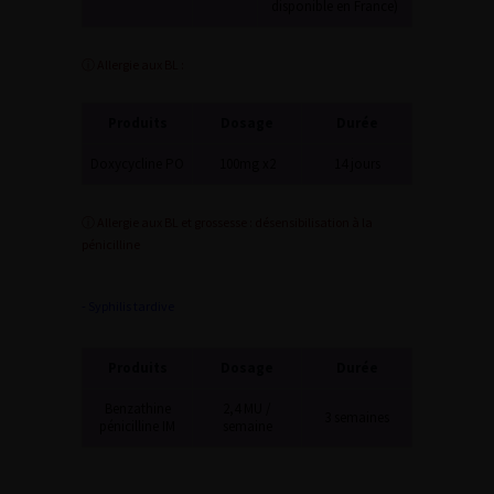
disponible en France)
ⓘ Allergie aux BL :
Produits
Dosage
Durée
Doxycycline PO
100mg x2
14 jours
ⓘ Allergie aux BL et grossesse : désensibilisation à la
pénicilline
- Syphilis tardive
Produits
Dosage
Durée
Benzathine
2,4 MU /
3 semaines
pénicilline IM
semaine