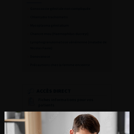
Gonococcie génitale non compliquée
Chlamydia trachomatis
Mycoplasma génitalium
Chancre mou (Haemophilus ducreyi)
Lymphogranulomatose vénérienne (maladie de
Nicolas Favre)
Donovanose
Précautions chez la femme enceinte
ACCÈS DIRECT
Fiches informations pour vos
patients
Dernières recommandations
Référentiel du Collège d’Urologie