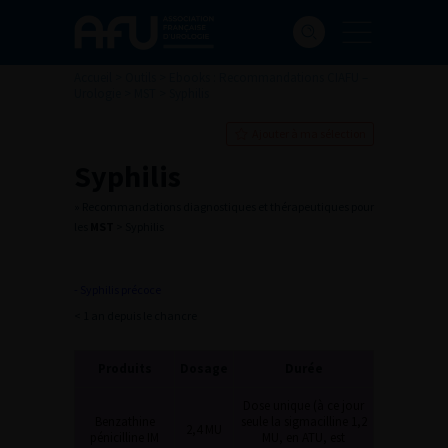
Accueil
>
Outils
>
Ebooks : Recommandations CIAFU –
Urologie
>
MST
>
Syphilis
Ajouter à ma sélection
Syphilis
» Recommandations diagnostiques et thérapeutiques pour
les
MST
> Syphilis
- Syphilis précoce
< 1 an depuis le chancre
Produits
Dosage
Durée
Dose unique (à ce jour
Benzathine
seule la sigmacilline 1,2
2,4 MU
pénicilline IM
MU, en ATU, est