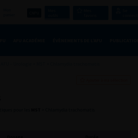
Mon
Mes
Mes
Se
CNPU
panier
outils
favoris
connect
AFU
AFU ACADÉMIE
ÉVÈNEMENTS DE L’AFU
PUBLICATIO
AFU – Urologie
>
MST
>
Chlamydia trachomatis
Ajouter à ma sélection
s
iques pour les
MST
> Chlamydia trachomatis
Dosage
Durée