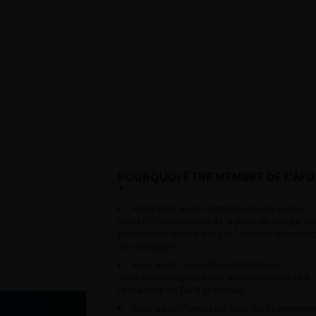
POURQUOI ÊTRE MEMBRE DE L’AFU
?
Appartenir à une communauté qui a pour
objectif l’amélioration de la prise en charge de
pathologies urologiques et l’accompagnement
des urologues.
Avoir accès aux vidéos didactiques
sélectionnées pour vous, aux webinaires et à
l’ensemble de l’AFU académie.
Avoir un tarif privilégié pour les évènement