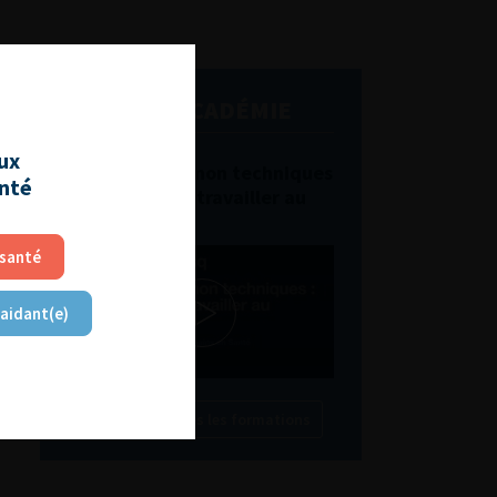
L'AFU ACADÉMIE
aux
Compétences non techniques
anté
: comment les travailler au
quotidien ?
 santé
 aidant(e)
Découvrir toutes les formations