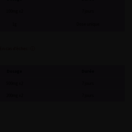
100mg x2
7 jours
1g
Dose unique
n cas d’échec : ⓘ
Dosage
Durée
500mg x2
7 jours
200mg x2
7 jours