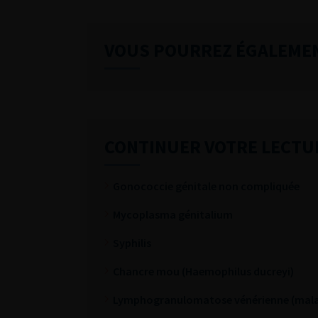
VOUS POURREZ ÉGALEME
CONTINUER VOTRE LECTU
Gonococcie génitale non compliquée
Mycoplasma génitalium
Syphilis
Chancre mou (Haemophilus ducreyi)
Lymphogranulomatose vénérienne (malad