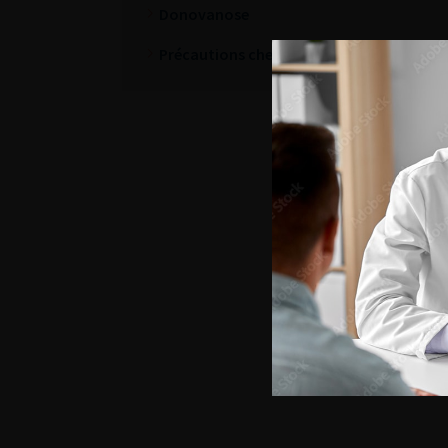
Donovanose
Précautions chez la femme enceinte