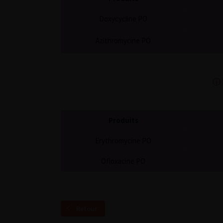
Doxycycline PO
Azithromycine PO
ⓘ E
Produits
Erythromycine PO
Ofloxacine PO
Retour