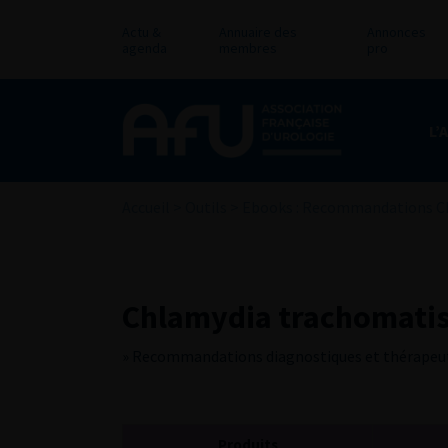
Actu &
Annuaire des
Annonces
agenda
membres
pro
L’
Accueil
>
Outils
>
Ebooks : Recommandations CI
Chlamydia trachomati
» Recommandations diagnostiques et thérapeut
Produits