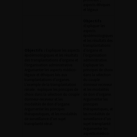
aspects éthiques
et légaux
Objectifs
:
Expliquer les
aspects
épidémiologiques
et les résultats des
transplantations
Objectifs :
Expliquer les aspects
d’organe et
épidémiologiques et les résultats
l’organisation
des transplantations d’organe et
administrative.
l’organisation administrative.
Expliquer les
Argumenter les aspects médico-
principes de choix
légaux et éthiques liés aux
dans la sélection
transplantations d’organes.
du couple
L’exemple de la transplantation
donneur receveur
rénale : expliquer les principes de
et les modalités
choix dans la sélection du couple
de don d’organe.
donneur-receveur et les
Argumenter les
modalités de don d’organe.
principes
Argumenter les principes
thérapeutiques, et
thérapeutiques, et les modalités
les modalités de
de surveillance d’un sujet
surveillance d’un
transplanté rénal.
sujet transplanté.
Argumenter les
aspects médico-