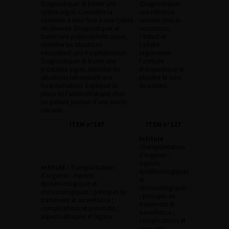
Diagnostiquer et traiter une
:
Diagnostiquer
cystite aiguë. Connaître la
une infection
conduite à tenir face à une cystite
urinaire chez le
récidivante. Diagnostiquer et
nourrisson,
traiter une pyélonéphrite aiguë,
l’enfant et
identifier les situations
l’adulte.
nécessitant une hospitalisation.
Argumenter
Diagnostiquer et traiter une
l’attitude
prostatite aiguë, identifier les
thérapeutique et
situations nécessitant une
planifier le suivi
hospitalisation. Expliquer la
du patient.
place de l’antibiothérapie chez
un patient porteur d’une sonde
urinaire.
ITEM n°197
ITEM n°127
Intitulé
:
Transplantation
d’organes :
Aspects
Intitulé :
Transplantation
épidémiologiques
d’organes : Aspects
et
épidémiologiques et
immunologiques
immunologiques ; principes de
; principes de
traitement et surveillance ;
traitement et
complications et pronostic ;
surveillance ;
aspects éthiques et légaux
complications et
pronostic ;