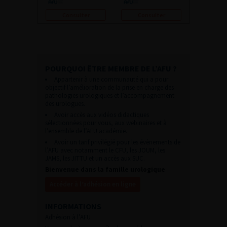
Consulter
Consulter
POURQUOI ÊTRE MEMBRE DE L’AFU ?
Appartenir à une communauté qui a pour
objectif l’amélioration de la prise en charge des
pathologies urologiques et l’accompagnement
des urologues.
Avoir accès aux vidéos didactiques
sélectionnées pour vous, aux webinaires et à
l’ensemble de l’AFU académie.
Avoir un tarif privilégié pour les évènements de
l’AFU avec notamment le CFU, les JOUM, les
JAMS, les JITTU et un accès aux SUC.
Bienvenue dans la famille urologique
Accéder à l’adhésion en ligne
INFORMATIONS
Adhésion à l’AFU :