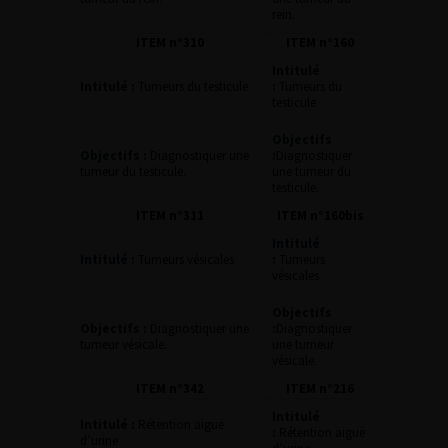
rein.
ITEM n°310
ITEM n°160
Intitulé
Intitulé :
Tumeurs du testicule
:
Tumeurs du
testicule
Objectifs
Objectifs :
Diagnostiquer une
:
Diagnostiquer
tumeur du testicule.
une tumeur du
testicule.
ITEM n°311
ITEM n°160bis
Intitulé
Intitulé :
Tumeurs vésicales
:
Tumeurs
vésicales
Objectifs
Objectifs :
Diagnostiquer une
:
Diagnostiquer
tumeur vésicale.
une tumeur
vésicale.
ITEM n°342
ITEM n°216
Intitulé
Intitulé :
Rétention aiguë
:
Rétention aiguë
d’urine