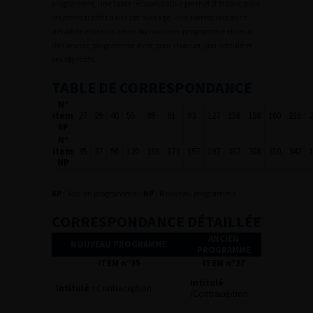
programme, une table récapitulative permet d’établir, pour
les items traités dans cet ouvrage, une correspondance
détaillée entre les items du nouveau programme et ceux
de l’ancien programme avec pour chacun, son intitulé et
ses objectifs.
TABLE DE CORRESPONDANCE
N°
item
27
29
40
55
89
91
93
127
156
158
160
216
2
AP
N°
item
35
37
56
120
158
173
157
197
307
308
310
342
1
NP
AP :
Ancien programme –
NP :
Nouveau programme
CORRESPONDANCE DÉTAILLÉE
ANCIEN
NOUVEAU PROGRAMME
PROGRAMME
ITEM n°35
ITEM n°27
Intitulé
Intitulé :
Contraception
:
Contraception