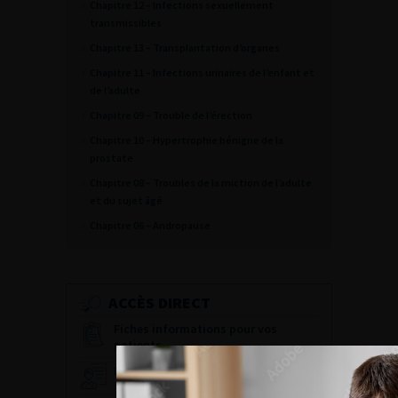
Chapitre 12 – Infections sexuellement
transmissibles
Chapitre 13 – Transplantation d’organes
Chapitre 11 – Infections urinaires de l’enfant et
de l’adulte
Chapitre 09 – Trouble de l’érection
Chapitre 10 – Hypertrophie bénigne de la
prostate
Chapitre 08 – Troubles de la miction de l’adulte
et du sujet âgé
Chapitre 06 – Andropause
ACCÈS DIRECT
Fiches informations pour vos
patients
Dernières recommandations