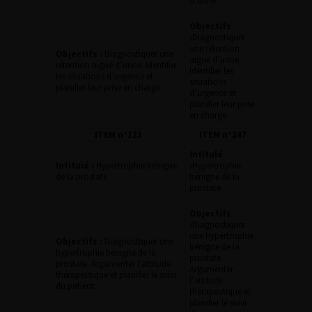
d’urine
Objectifs
:
Diagnostiquer
une rétention
Objectifs :
Diagnostiquer une
aiguë d’urine.
rétention aiguë d’urine. Identifier
Identifier les
les situations d’urgence et
situations
planifier leur prise en charge.
d’urgence et
planifier leur prise
en charge.
ITEM n°123
ITEM n°247
Intitulé
Intitulé :
Hypertrophie bénigne
:
Hypertrophie
de la prostate
bénigne de la
prostate
Objectifs
:
Diagnostiquer
une hypertrophie
Objectifs :
Diagnostiquer une
bénigne de la
hypertrophie bénigne de la
prostate.
prostate. Argumenter l’attitude
Argumenter
thérapeutique et planifier le suivi
l’attitude
du patient.
thérapeutique et
planifier le suivi