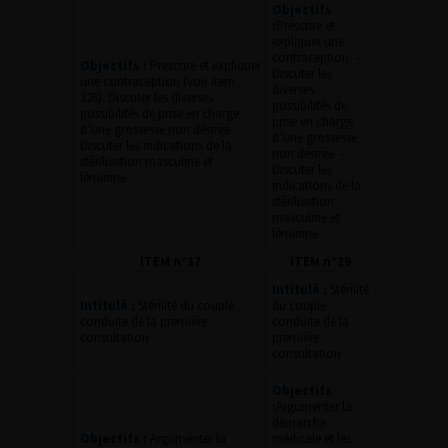
Objectifs
:
Prescrire et
expliquer une
contraception. –
Objectifs :
Prescrire et expliquer
Discuter les
une contraception (voir item
diverses
326). Discuter les diverses
possibilités de
possibilités de prise en charge
prise en charge
d’une grossesse non désirée.
d’une grossesse
Discuter les indications de la
non désirée. –
stérilisation masculine et
Discuter les
féminine.
indications de la
stérilisation
masculine et
féminine.
ITEM n°37
ITEM n°29
Intitulé :
Stérilité
Intitulé :
Stérilité du couple :
du couple :
conduite de la première
conduite de la
consultation
première
consultation
Objectifs
:
Argumenter la
démarche
Objectifs :
Argumenter la
médicale et les