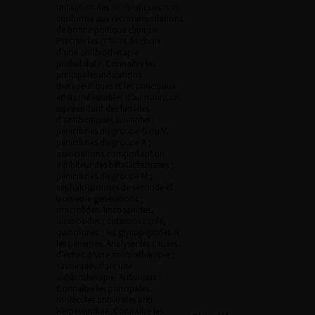
utilisation des antibiotiques non
conforme aux recommandations
de bonne pratique clinique.
Préciser les critères de choix
d’une antibiothérapie
probabiliste. Connaître les
principales indications
thérapeutiques et les principaux
effets indésirables d’au moins un
représentant des familles
d’antibiotiques suivantes :
pénicillines du groupe G ou V,
pénicillines du groupe A ;
associations comportant un
inhibiteur des bêtalactamases ;
pénicillines du groupe M ;
céphalosporines de seconde et
troisième générations ;
macrolides, lincosanides,
aminosides ; cotrimoxazole,
quinolones ; les glycopeptides et
les pénèmes. Analyser les causes
d’échec d’une antibiothérapie ;
savoir réévaluer une
antibiothérapie. Antiviraux :
Connaître les principales
molécules antivirales anti
Herpesviridiae. Connaître les