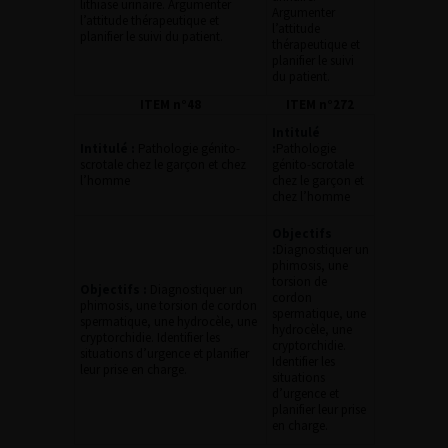
lithiase urinaire. Argumenter
Argumenter
l’attitude thérapeutique et
l’attitude
planifier le suivi du patient.
thérapeutique et
planifier le suivi
du patient.
ITEM n°48
ITEM n°272
Intitulé
Intitulé :
Pathologie génito-
:
Pathologie
scrotale chez le garçon et chez
génito-scrotale
l’homme
chez le garçon et
chez l’homme
Objectifs
:
Diagnostiquer un
phimosis, une
torsion de
Objectifs :
Diagnostiquer un
cordon
phimosis, une torsion de cordon
spermatique, une
spermatique, une hydrocèle, une
hydrocèle, une
cryptorchidie. Identifier les
cryptorchidie.
situations d’urgence et planifier
Identifier les
leur prise en charge.
situations
d’urgence et
planifier leur prise
en charge.