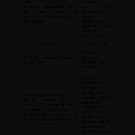
démarche médicale et les
examens
examens complémentaires de
complémentaires
première intention nécessaires au
de première
diagnostic et à la recherche
intention
étiologique.
nécessaires au
diagnostic et à la
recherche
étiologique.
ITEM n°56
ITEM n°40
Intitulé
Intitulé :
Sexualité normale et
:
Sexualité
ses troubles
normale et ses
troubles
Objectifs
:
Identifier les
principaux
troubles de la
Objectifs :
Identifier les
sexualité. Dépister
principaux troubles de la
une affection
sexualité. Dépister une affection
organique en
organique en présence d’un
présence d’un
trouble sexuel. Savoir aborder la
trouble sexuel.
question de la sexualité au cours
Savoir aborder la
d’une consultation.
question de la
sexualité au cours