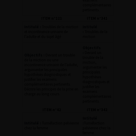
examens
complémentaires
pertinents.
ITEM n°121
ITEM n°341
Intitulé :
Troubles de la miction
Intitulé
et incontinence urinaire de
:
Troubles de la
l’adulte et du sujet âgé
miction
Objectifs
:
Devant un
Objectifs :
Devant un trouble
trouble de la
de la miction ou une
miction,
incontinence urinaire de l’adulte,
argumenter les
argumenter les principales
principales
hypothèses diagnostiques et
hypothèses
justifier les examens
diagnostiques et
complémentaires pertinents.
justifier les
Décrire les principes de la prise en
examens
charge au long cours.
complémentaires
pertinents.
ITEM n°42
ITEM n°342
Intitulé
Intitulé :
Tuméfaction pelvienne
:
Tuméfaction
chez la femme
pelvienne chez la
femme