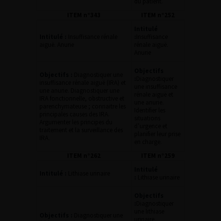
du patient.
ITEM n°343
ITEM n°252
Intitulé
Intitulé :
Insuffisance rénale
:
Insuffisance
aiguë. Anurie
rénale aiguë.
Anurie
Objectifs
Objectifs :
Diagnostiquer une
:
Diagnostiquer
insuffisance rénale aiguë (IRA) et
une insuffisance
une anurie. Diagnostiquer une
rénale aiguë et
IRA fonctionnelle, obstructive et
une anurie.
parenchymateuse ; connaitre les
Identifier les
principales causes des IRA.
situations
Argumenter les principes du
d’urgence et
traitement et la surveillance des
planifier leur prise
IRA.
en charge.
ITEM n°262
ITEM n°259
Intitulé
Intitulé :
Lithiase urinaire
:
Lithiase urinaire
Objectifs
:
Diagnostiquer
une lithiase
Objectifs :
Diagnostiquer une
urinaire.