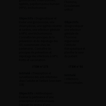
gonococcies, chlamydioses,
l’homme,
syphilis, papillomavirus humain
Écoulement
(HPV), trichomonose
urétral
Objectifs :
Diagnostiquer et
traiter une gonococcie, une
Objectifs
chlamydiose, une syphilis récente
:
Diagnostiquer
et tardive, une infection génitale
une infection
à HPV, une trichomonose.
génitale de
Connaître les principes de la
l’homme.
prévention et du dépistage des
Argumenter
IST, notamment chez les
l’attitude
partenaires. Connaître les
thérapeutique et
principes de prévention et
planifier le suivi
dépistage des infections à HPV,
du patient.
frottis et vaccination.
ITEM n°173
ITEM n°91
Intitulé :
Prescription et
Intitulé
surveillance des anti-infectieux
:
Infections
chez l’adulte et l’enfant (voir item
nosocomiales
326)
Objectifs :
Antibiotiques :
Évaluer la pertinence d’une
prescription d’antibiotiques.
Exposer les enjeux d’une