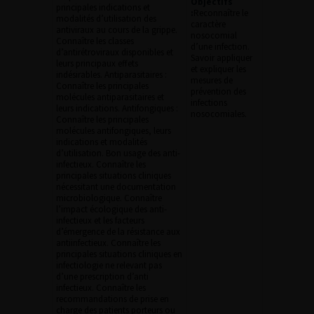
Objectifs
principales indications et
:
Reconnaître le
modalités d’utilisation des
caractère
antiviraux au cours de la grippe.
nosocomial
Connaître les classes
d’une infection.
d’antirétroviraux disponibles et
Savoir appliquer
leurs principaux effets
et expliquer les
indésirables. Antiparasitaires :
mesures de
Connaître les principales
prévention des
molécules antiparasitaires et
infections
leurs indications. Antifongiques :
nosocomiales.
Connaître les principales
molécules antifongiques, leurs
indications et modalités
d’utilisation. Bon usage des anti-
infectieux. Connaître les
principales situations cliniques
nécessitant une documentation
microbiologique. Connaître
l’impact écologique des anti-
infectieux et les facteurs
d’émergence de la résistance aux
antiinfectieux. Connaître les
principales situations cliniques en
infectiologie ne relevant pas
d’une prescription d’anti
infectieux. Connaître les
recommandations de prise en
charge des patients porteurs ou