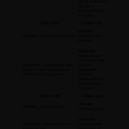
légaux et éthiques
liés aux
transplantations
d’organes.
ITEM n°307
ITEM n°156
Intitulé
Intitulé :
Tumeurs de la prostate
:
Tumeurs de la
prostate
Objectifs
:
Diagnostiquer
une tumeur de la
Objectifs :
Diagnostiquer une
prostate.
tumeur maligne de la prostate.
Argumenter
Planifier le suivi du patient.
l’attitude
thérapeutique et
planifier le suivi
du patient.
ITEM n°308
ITEM n°158
Intitulé
Intitulé :
Tumeurs du rein
:
Tumeurs du rein
Objectifs
Objectifs :
Diagnostiquer une
:
Diagnostiquer
tumeur du rein.
une tumeur du