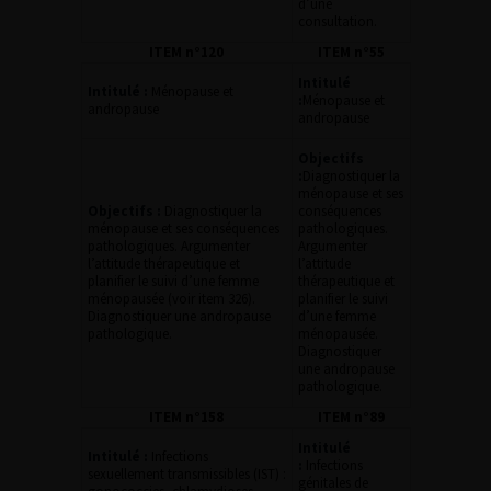
d’une
consultation.
ITEM n°120
ITEM n°55
Intitulé
Intitulé :
Ménopause et
:
Ménopause et
andropause
andropause
Objectifs
:
Diagnostiquer la
ménopause et ses
Objectifs :
Diagnostiquer la
conséquences
ménopause et ses conséquences
pathologiques.
pathologiques. Argumenter
Argumenter
l’attitude thérapeutique et
l’attitude
planifier le suivi d’une femme
thérapeutique et
ménopausée (voir item 326).
planifier le suivi
Diagnostiquer une andropause
d’une femme
pathologique.
ménopausée.
Diagnostiquer
une andropause
pathologique.
ITEM n°158
ITEM n°89
Intitulé
Intitulé :
Infections
:
Infections
sexuellement transmissibles (IST) :
génitales de