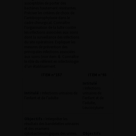
susceptibles de porter des
bactéries hautement résistantes.
Préciser les critères de choix de
l’antibioprophylaxie dans le
cadre chirurgical. Connaître
l’organisation de la lutte contre
les infections associées aux soins
dont la surveillance des infections
du site opératoire. Expliquer les
mesures de prévention des
principales infections associées
aux soins (voir item 4). Connaître
le rôle du référent en infectiologie
d’un établissement.
ITEM n°157
ITEM n°93
Intitulé
:
Infections
Intitulé :
Infections urinaires de
urinaires de
l’enfant et de l’adulte
l’enfant et de
l’adulte,
Leucocyturie
Objectifs :
Interpréter les
résultats des bandelettes urinaires
et des examens
cytobactériologiques des urines.
Objectifs