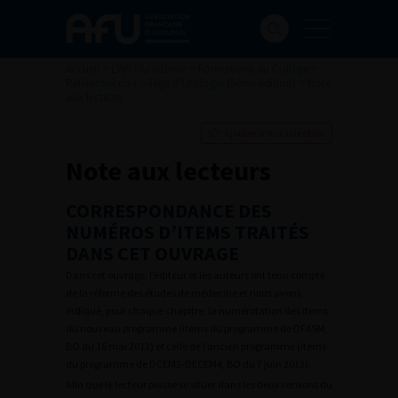
Accueil
>
L’AFU Académie
>
Formations du Collège
>
Référentiel du Collège d’Urologie (5ème édition)
>
Note
aux lecteurs
Ajouter à ma sélection
Note aux lecteurs
CORRESPONDANCE DES
NUMÉROS D’ITEMS TRAITÉS
DANS CET OUVRAGE
Dans cet ouvrage, l’éditeur et les auteurs ont tenu compte
de la réforme des études de médecine et nous avons
indiqué, pour chaque chapitre, la numérotation des items
du nouveau programme (items du programme de DFASM,
BO du 16 mai 2013) et celle de l’ancien programme (items
du programme de DCEM2-DECEM4, BO du 7 juin 2013).
Afin que le lecteur puisse se situer dans les deux versions du