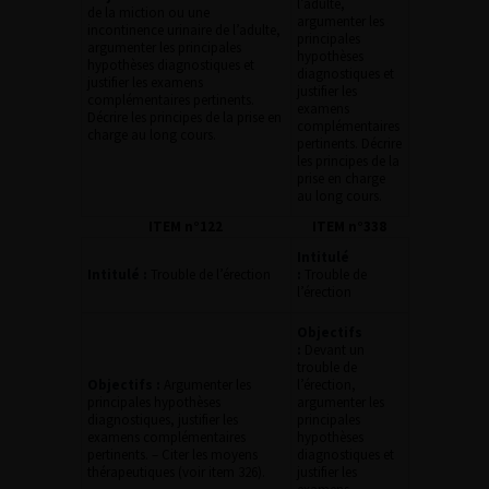
l’adulte,
de la miction ou une
argumenter les
incontinence urinaire de l’adulte,
principales
argumenter les principales
hypothèses
hypothèses diagnostiques et
diagnostiques et
justifier les examens
justifier les
complémentaires pertinents.
examens
Décrire les principes de la prise en
complémentaires
charge au long cours.
pertinents. Décrire
les principes de la
prise en charge
au long cours.
ITEM n°122
ITEM n°338
Intitulé
Intitulé :
Trouble de l’érection
:
Trouble de
l’érection
Objectifs
:
Devant un
trouble de
Objectifs :
Argumenter les
l’érection,
principales hypothèses
argumenter les
diagnostiques, justifier les
principales
examens complémentaires
hypothèses
pertinents. – Citer les moyens
diagnostiques et
thérapeutiques (voir item 326).
justifier les