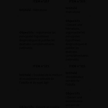
ITEM n°257
ITEM n°315
Intitulé
Intitulé :
Hématurie
:
Hématurie
Objectifs
:
Devant une
hématurie,
Objectifs :
Argumenter les
argumenter les
principales hypothèses
principales
diagnostiques et justifier les
hypothèses
examens complémentaires
diagnostiques et
pertinents.
justifier les
examens
complémentaires
pertinents.
ITEM n°121
ITEM n°321
Intitulé
Intitulé :
Troubles de la miction
:
Incontinence
et incontinence urinaire de
urinaire de
l’adulte et du sujet âgé
l’adulte
Objectifs
:
Devant une
incontinence
urinaire de
Objectifs :
Devant un trouble