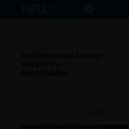
Accueil
>
AFU Académie
>
Formation en ligne
>
Urétéroscope à usage unique vs. Réutilisable
Ajouter à ma sélection
Urétéroscope à usage
unique vs.
Réutilisable
TAGS :
2023
Appareil urinaire
Haut appareil
Développement durable
Canal AFU
< 30 minutes
Canal AFU