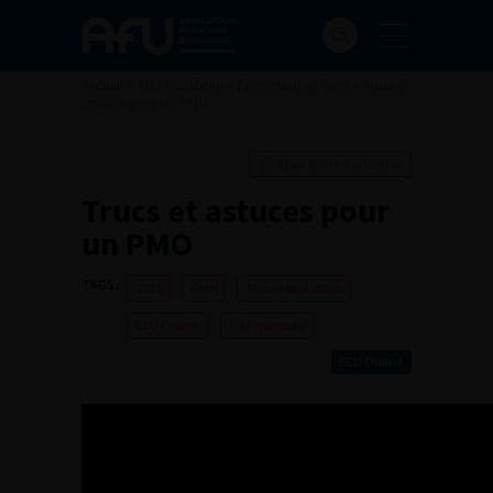
Accueil
>
AFU Académie
>
Formation en ligne
>
Trucs et
astuces pour un PMO
Ajouter à ma sélection
Trucs et astuces pour
un PMO
TAGS :
2021
Rein
Transplantation
ECU Online
> 60 minutes
ECU Online