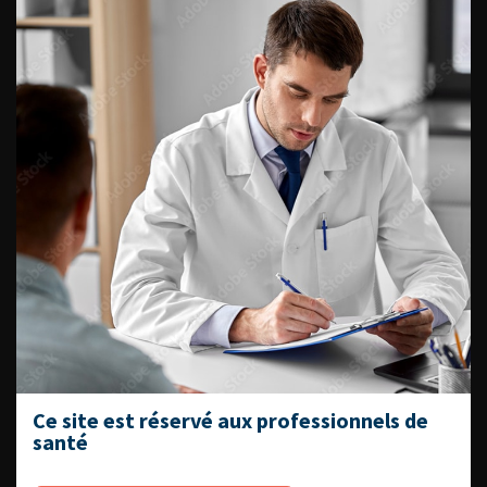
Fiches informations pour vos
patients
Dernières recommandations
Référentiel du Collège d’Urologie
Espace Accréditation des médecins
Livrets du CFEU pour l'interne
DATES À RETENIR
Ce site est réservé aux professionnels de
santé
DU VENDREDI 4 AU SAMEDI 5
SEPTEMBRE 2026