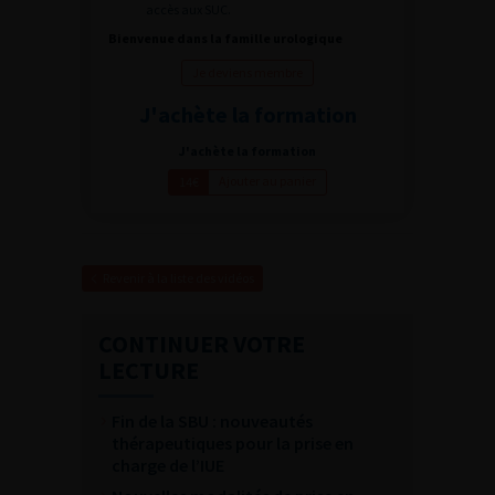
accès aux SUC.
Bienvenue dans la famille urologique
Je deviens membre
J'achète la formation
J'achète la formation
Ajouter au panier
14€
Revenir à la liste des vidéos
CONTINUER VOTRE
LECTURE
Fin de la SBU : nouveautés
thérapeutiques pour la prise en
charge de l’IUE