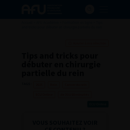
Accueil
>
AFU Académie
>
Formation en ligne
>
Tips
and tricks pour débuter en chirurgie partielle du rein
Ajouter à ma sélection
Tips and tricks pour
débuter en chirurgie
partielle du rein
TAGS :
2025
Rein
Cancer du rein
ECU Online
de 30 à 60 minutes
ECU Online
VOUS SOUHAITEZ VOIR
CE CONTENU ?