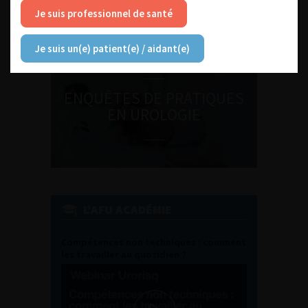
Journée d’andrologie et de
Je suis professionnel de santé
médecine sexuelle 2026
Je suis un(e) patient(e) / aidant(e)
ENQUÊTES DE PRATIQUES
EN UROLOGIE
L'AFU ACADÉMIE
Compétences non techniques : comment
les travailler au quotidien ?