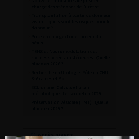
Nouvelles modalités de prise en
charge des sténoses de l’urètre
Transplantation à partir de donneur
vivant : quels sont les risques pour le
donneur ?
Prise en charge d’une tumeur du
pénis
TENS et Neuromodulation des
racines sacrées postérieures : Quelle
place en 2026 ?
Recherche en Urologie: Rôle du CNU
& Graines et Sol
ECU online: Calculs et bilan
métabolique : l’essentiel en 2025
Préservation vésicale (TMT) : Quelle
place en 2025 ?
ACCÈS DIRECT