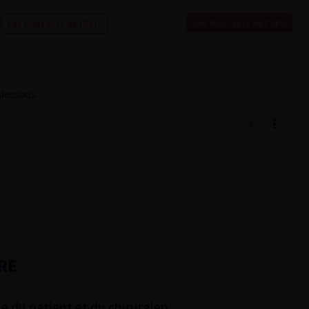
Les Podcasts de l'AFU
Les Podcasts de l'AFU
dessous :
RE
ue du patient et du chirurgien