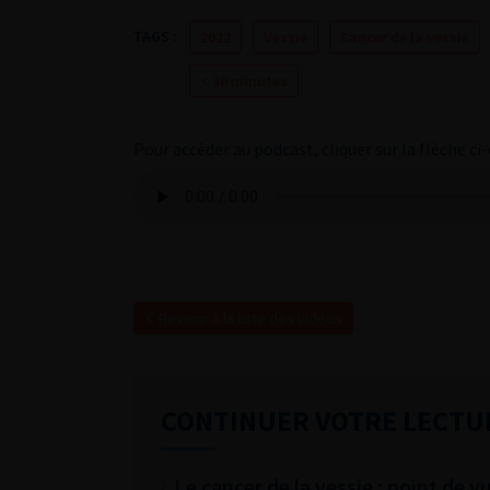
TAGS :
2022
Vessie
Cancer de la vessie
< 30 minutes
Pour accéder au podcast, cliquer sur la flèche ci-
Revenir à la liste des vidéos
CONTINUER VOTRE LECTU
Le cancer de la vessie : point de v