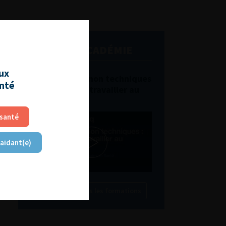
L'AFU ACADÉMIE
aux
Compétences non techniques
anté
: comment les travailler au
quotidien ?
 santé
 aidant(e)
Découvrir toutes les formations