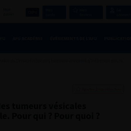
Mon
Mes
Mes
Se
CNPU
panier
outils
favoris
connect
AFU
AFU ACADÉMIE
ÉVÈNEMENTS DE L’AFU
PUBLICATIO
Place de l’énucléation des tumeurs vésicales n’infiltrant pas le
Ajouter à ma sélection
des tumeurs vésicales
le. Pour qui ? Pour quoi ?