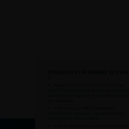
POURQUOI ÊTRE MEMBRE DE L’AFU
?
Appartenir à une communauté qui a pour
objectif l’amélioration de la prise en charge de
pathologies urologiques et l’accompagnement
des urologues.
Avoir accès aux vidéos didactiques
sélectionnées pour vous, aux webinaires et à
l’ensemble de l’AFU académie.
Avoir un tarif privilégié pour les évènement