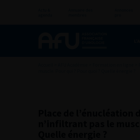
Actu &
Annuaire des
Annonces
agenda
membres
pro
L’
Accueil
>
AFU Académie
>
Formation en ligne
>
muscle. Pour qui ? Pour quoi ? Quelle énergie ?
Place de l’énucléation 
n’infiltrant pas le musc
Quelle énergie ?