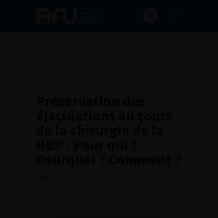
Accueil
>
AFU Académie
>
Formation en ligne
>
Préservation des éjaculations au cours de la chirurgie
de la HBP : Pour qui ? Pourquoi ? Comment ?
Ajouter à ma sélection
Préservation des
éjaculations au cours
de la chirurgie de la
HBP : Pour qui ?
Pourquoi ? Comment ?
TAGS :
2021
Prostate
Testicule-Epididyme-bourses
Hypertrophie bénigne de la prostate