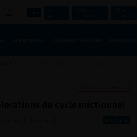
Mon
Mes
Mes
Se
CNPU
panier
outils
favoris
connect
AFU
AFU ACADÉMIE
ÉVÈNEMENTS DE L’AFU
PUBLICATIO
Module fonctionnel Explorations du cycle mictionnel
Ajouter à ma sélection
lorations du cycle mictionnel
ECU Online
 / Prolapsus
ECU Online