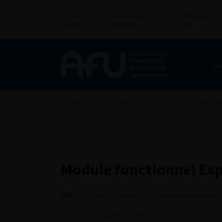
Actu &
Annuaire des
Annonces
agenda
membres
pro
L’
Accueil
>
AFU Académie
>
Formation en ligne
>
Module fonctionnel Exp
TAGS :
2021
Vessie
Incontinence urinaire
de 30 à 60 minutes