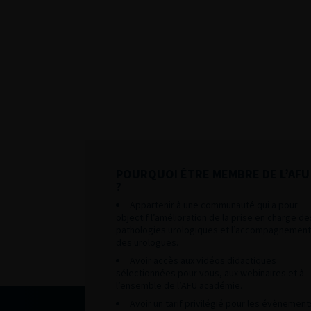
POURQUOI ÊTRE MEMBRE DE L’AFU
?
Appartenir à une communauté qui a pour
objectif l’amélioration de la prise en charge de
pathologies urologiques et l’accompagnement
des urologues.
Avoir accès aux vidéos didactiques
sélectionnées pour vous, aux webinaires et à
l’ensemble de l’AFU académie.
Avoir un tarif privilégié pour les évènement