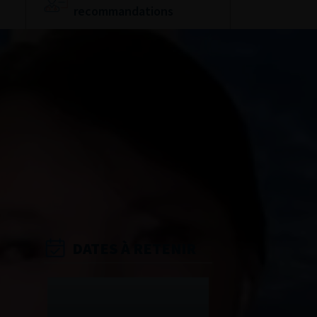
recommandations
Référentiel du Collège
d’Urologie
Espace Accréditation
des médecins
Livrets du CFEU pour
l'interne
DATES À RETENIR