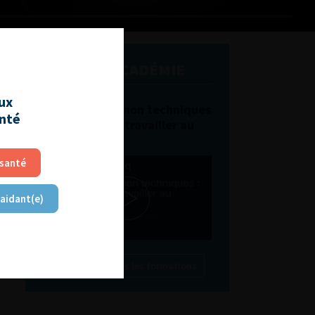
L'AFU ACADÉMIE
aux
Compétences non techniques
anté
: comment les travailler au
quotidien ?
 santé
 aidant(e)
Découvrir toutes les formations