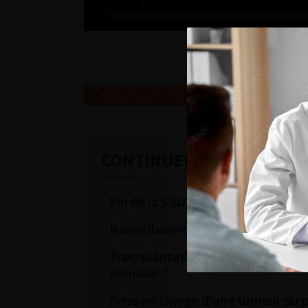
Revenir à la liste des vidéos
CONTINUER VOTRE LECTU
Fin de la SBU : nouveautés thérape
Nouvelles modalités de prise en c
Transplantation à partir de donneu
donneur ?
Prise en charge d’une tumeur du 