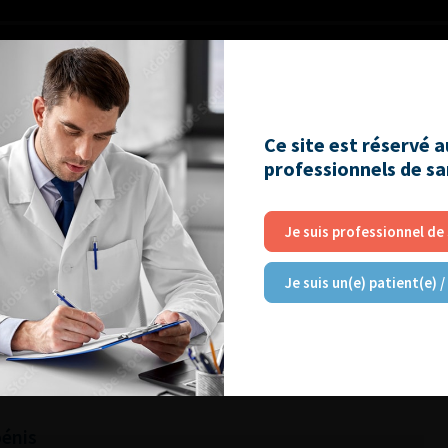
Ce site est réservé 
professionnels de s
RE
Je suis professionnel de
Je suis un(e) patient(e) /
utiques pour la prise en charge de l’IUE
harge des sténoses de l’urètre
r vivant : quels sont les risques pour le
pénis