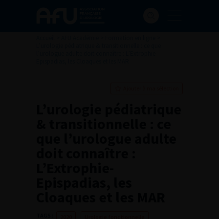
Accueil
>
AFU Académie
>
Formation en ligne
>
L’urologie pédiatrique & transitionnelle : ce que
l’urologue adulte doit connaître : L’Extrophie-
Epispadias, les Cloaques et les MAR
Ajouter à ma sélection
L’urologie pédiatrique
& transitionnelle : ce
que l’urologue adulte
doit connaître :
L’Extrophie-
Epispadias, les
Cloaques et les MAR
TAGS :
2020
Urologie fonctionnelle