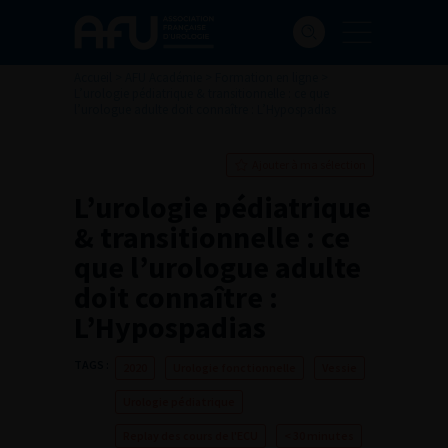
Accueil
>
AFU Académie
>
Formation en ligne
>
L’urologie pédiatrique & transitionnelle : ce que
l’urologue adulte doit connaître : L’Hypospadias
Ajouter à ma sélection
L’urologie pédiatrique
& transitionnelle : ce
que l’urologue adulte
doit connaître :
L’Hypospadias
TAGS :
2020
Urologie fonctionnelle
Vessie
Urologie pédiatrique
Replay des cours de l'ECU
< 30 minutes