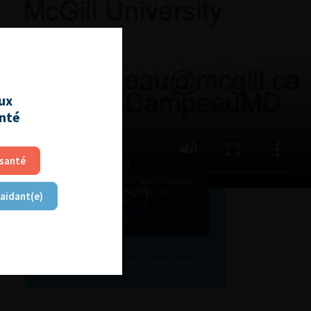
L'AFU ACADÉMIE
aux
Compétences non techniques
anté
: comment les travailler au
quotidien ?
 santé
 aidant(e)
Découvrir toutes les formations