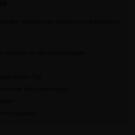
RE
atoire : diminuer les risques pour le patient et
 des tumeurs du rein métastatiques
eurs rénales T3a
ostate de (très) haut risque
state
tre (masculin)