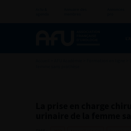
Actu &
Annuaire des
Annonces
agenda
membres
pro
L’
Accueil
>
AFU Académie
>
Formation en ligne
>
femme sans prothèse
La prise en charge chir
urinaire de la femme s
TAGS :