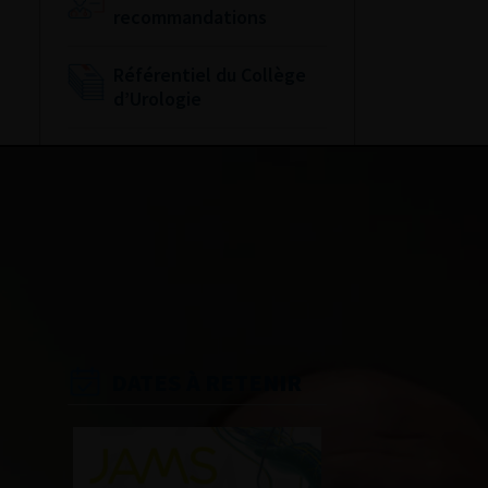
recommandations
Référentiel du Collège
d’Urologie
Espace Accréditation
des médecins
Livrets du CFEU pour
l'interne
DATES À RETENIR