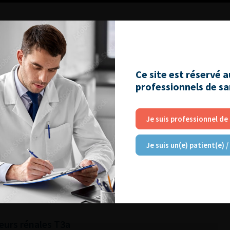
Ce site est réservé 
professionnels de s
RE
Je suis professionnel de
atoire : diminuer les risques pour le patient et
Je suis un(e) patient(e) /
 des tumeurs du rein métastatiques
eurs rénales T3a