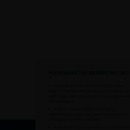
POURQUOI ÊTRE MEMBRE DE L’AFU
?
Appartenir à une communauté qui a pour
objectif l’amélioration de la prise en charge de
pathologies urologiques et l’accompagnement
des urologues.
Avoir accès aux vidéos didactiques
sélectionnées pour vous, aux webinaires et à
l’ensemble de l’AFU académie.
Avoir un tarif privilégié pour les évènement