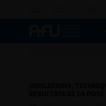
Actu &
Annuaire des
Annonces
agenda
membres
pro
L’
Accueil
>
AFU Académie
>
Formation en ligne
>
RÉSULTATS DE LA POSE D’UNE PROTHÈSE DE 
INDICATIONS, TECHNIQ
RÉSULTATS DE LA POSE
TAGS :