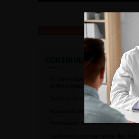
Revenir à la liste des vidéos
CONTINUER VOTRE LECTU
Optimisation du parcours péri-opér
le chirurgien
Tumeur de vessie métastatique
Actualités sur la prise en charge
Traitement trimodal des TVIM
Traitement conservateur des tum