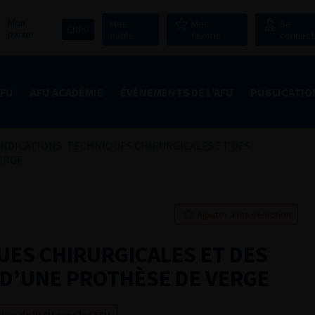
Mon
Mes
Mes
Se
CNPU
panier
outils
favoris
connect
AFU
AFU ACADÉMIE
ÉVÈNEMENTS DE L’AFU
PUBLICATIO
INDICATIONS, TECHNIQUES CHIRURGICALES ET DES
VERGE
Ajouter à ma sélection
UES CHIRURGICALES ET DES
 D’UNE PROTHÈSE DE VERGE