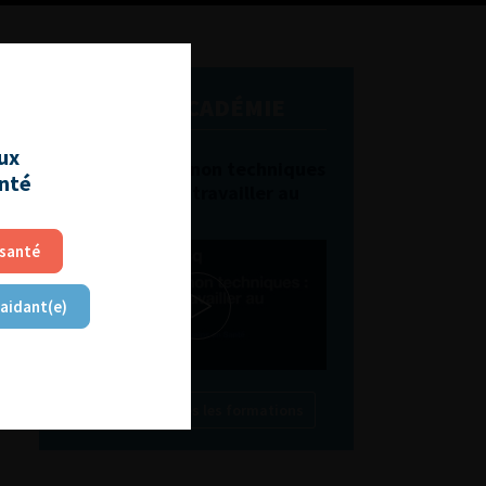
L'AFU ACADÉMIE
aux
Compétences non techniques
anté
: comment les travailler au
quotidien ?
 santé
 aidant(e)
Découvrir toutes les formations