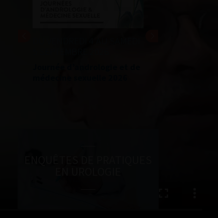
DU VENDREDI 4 AU SAMEDI
24 ET 25 SEPTEMBRE 
5 SEPTEMBRE 2026
Journées d’infectiolo
Journée d’andrologie et de
l’afu 2026
médecine sexuelle 2026
ENQUÊTES DE PRATIQUES
EN UROLOGIE