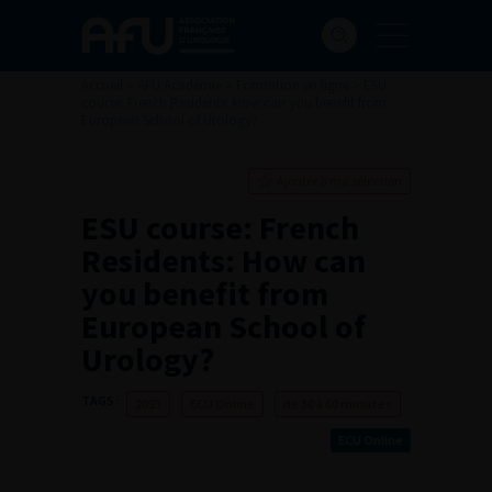
Accueil
>
AFU Académie
>
Formation en ligne
>
ESU
course: French Residents: How can you benefit from
European School of Urology?
Ajouter à ma sélection
ESU course: French
Residents: How can
you benefit from
European School of
Urology?
TAGS :
2023
ECU Online
de 30 à 60 minutes
ECU Online