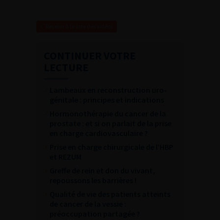
Revenir à la liste des vidéos
CONTINUER VOTRE
LECTURE
Lambeaux en reconstruction uro-
génitale : principes et indications
Hormonothérapie du cancer de la
prostate : et si on parlait de la prise
en charge cardiovasculaire ?
Prise en charge chirurgicale de l’HBP
et REZUM
Greffe de rein et don du vivant,
repoussons les barrières !
Qualité de vie des patients atteints
de cancer de la vessie :
préoccupation partagée ?