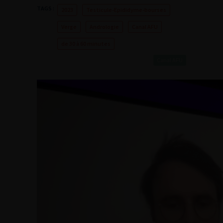
TAGS :
2023
Testicule-Epididyme-bourses
Verge
Andrologie
Canal AFU
de 30 à 60 minutes
Canal AFU