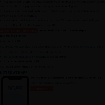
Appartenir à une communauté qui a pour objectif l’amélioration de la prise en charge
AFU ACADÉMIE
des pathologies urologiques et l’accompagnement des urologues.
Avoir accès aux vidéos didactiques sélectionnées pour vous, aux webinaires et à
ÉVÈNEMENTS DE L’AFU
l’ensemble de l’AFU académie.
Avoir un tarif privilégié pour les évènements de l’AFU avec notamment le CFU, les
PUBLICATIONS
JOUM, les JAMS, les JITTU et un accès aux SUC.
PRATIQUES PRO
Bienvenue dans la famille urologique
Accéder à l’adhésion en ligne
INFORMATIONS
RECHERCHE
Adhésion à l’AFU :
Actu & agenda
Vous souhaitez connaître la procédure pour devenir membre de l’AFU,
cliquez sur ce lien
Télécharger le dossier de demande de candidature.
Annuaire des membres
Dates des prochaines commissions de candidatures
Annonces pro
Charte des membres de l’AFU.
Pour plus d’information, contacter :
afu@afu.fr
Mon panier
NOTRE WEB APP
Mes outils
Vous souhaitez consulter le site internet sur mobile ?
Télécharger notre progressive WebApp.
Devenir Membre
En savoir plus
Presse
Histoire de l’urologie