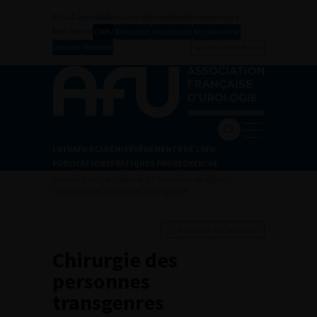
Actu & agenda
Annuaire des membres
Annonces pro
Mon panier
CNPU
Mes outils
Mes favoris
Se connecter
Devenir Membre
Espace Grand Public
L’AFU
AFU ACADÉMIE
ÉVÈNEMENTS DE L’AFU
PUBLICATIONS
PRATIQUES PRO
RECHERCHE
Accueil
>
AFU Académie
>
Formation en ligne
>
Chirurgie des personnes transgenres
Ajouter à ma sélection
Chirurgie des
personnes
transgenres