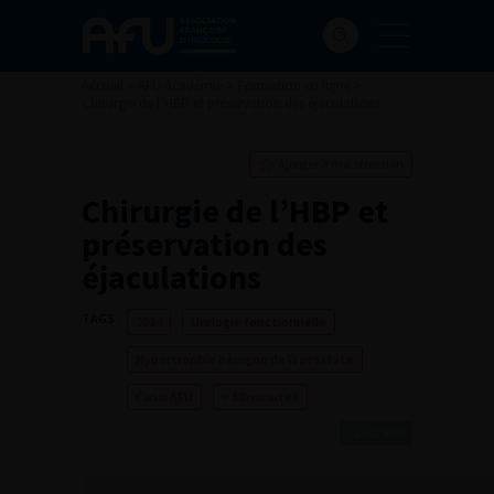
Accueil
>
AFU Académie
>
Formation en ligne
>
Chirurgie de l’HBP et préservation des éjaculations
Ajouter à ma sélection
Chirurgie de l’HBP et
préservation des
éjaculations
TAGS :
2024
Urologie fonctionnelle
Hypertrophie bénigne de la prostate
Canal AFU
< 30 minutes
Canal AFU