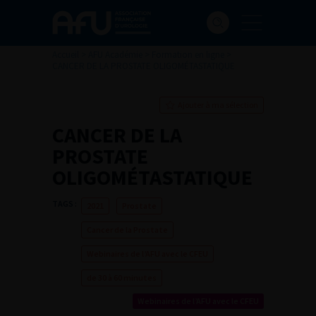
Accueil
>
AFU Académie
>
Formation en ligne
>
CANCER DE LA PROSTATE OLIGOMÉTASTATIQUE
Ajouter à ma sélection
CANCER DE LA
PROSTATE
OLIGOMÉTASTATIQUE
TAGS :
2021
Prostate
Cancer de la Prostate
Webinaires de l’AFU avec le CFEU
de 30 à 60 minutes
Webinaires de l’AFU avec le CFEU