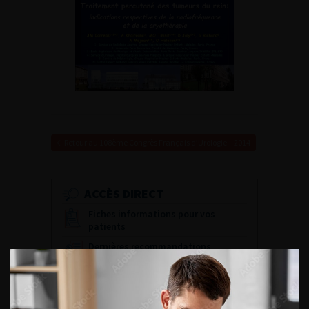
Retour au 108ème Congrès Français d’Urologie – 2014
ACCÈS DIRECT
Fiches informations pour vos
patients
Dernières recommandations
Référentiel du Collège d’Urologie
Espace Accréditation des médecins