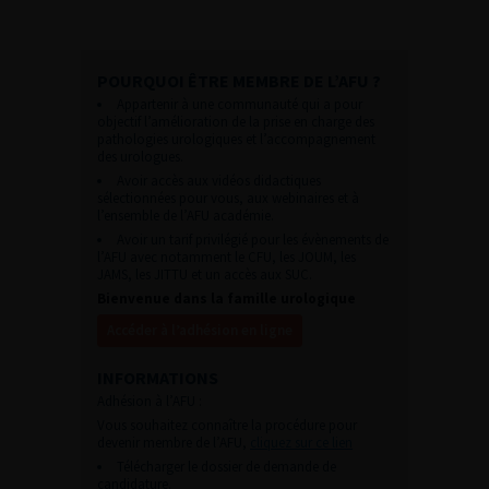
POURQUOI ÊTRE MEMBRE DE L’AFU ?
Appartenir à une communauté qui a pour
objectif l’amélioration de la prise en charge des
pathologies urologiques et l’accompagnement
des urologues.
Avoir accès aux vidéos didactiques
sélectionnées pour vous, aux webinaires et à
l’ensemble de l’AFU académie.
Avoir un tarif privilégié pour les évènements de
l’AFU avec notamment le CFU, les JOUM, les
JAMS, les JITTU et un accès aux SUC.
Bienvenue dans la famille urologique
Accéder à l’adhésion en ligne
INFORMATIONS
Adhésion à l’AFU :
Vous souhaitez connaître la procédure pour
devenir membre de l’AFU,
cliquez sur ce lien
Télécharger le dossier de demande de
candidature.