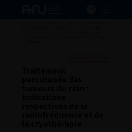
Accueil
>
Les évènements de l’AFU
>
Congrès français
d'Urologie
>
108ème Congrès Français d’Urologie –
2014
>
Traitement percutanée des tumeurs du rein :
indications respectives de la radiofréquence et de la
cryothérapie
Ajouter à ma sélection
Traitement
percutanée des
tumeurs du rein :
indications
respectives de la
radiofréquence et de
la cryothérapie