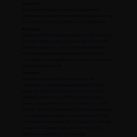
Objectifs
Évaluer les indications respectives actuelles des 2
principales techniques de traitement ablative percutanée
des tumeurs du rein (radiofréquence et cryothérapie)
Méthodes
À partir d’une étude prospective portant sur 552 procédures
de traitement percutanée de tumeurs rénales chez 450
patients réalisées entre janvier 2005 et février 2014, les
indications respectives de la radiofréquence et de la
cryothérapie sont analysées. Le taux de succès primaire et
secondaire était collecté.
Résultats
L’ablation percutanée des tumeurs du rein par
radiofréquence paraît plus appropriée pour les lésions
suivantes : diamètre maximal de la tumeur < 30 mm,
proportion endophytique < 75 % du volume tumoral,
distance à la voie excrétrice ? 4 mm, distance au tube
digestif ? 7 mm. Le traitement par cryothérapie paraît plus
indiqué dans les cas suivants : diamètre maximal ? 30
mm, portion endophytique ? 75 % ou position strictement
endosinusale, distance à la voie excrétrice < 4 mm,
distance au tube digestif < 7 mm (malgré