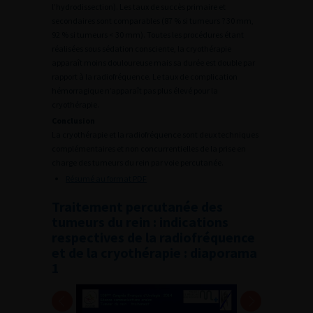
l’hydrodissection). Les taux de succès primaire et
secondaires sont comparables (87 % si tumeurs ? 30 mm,
92 % si tumeurs < 30 mm). Toutes les procédures étant
réalisées sous sédation consciente, la cryothérapie
apparaît moins douloureuse mais sa durée est double par
rapport à la radiofréquence. Le taux de complication
hémorragique n’apparaît pas plus élevé pour la
cryothérapie.
Conclusion
La cryothérapie et la radiofréquence sont deux techniques
complémentaires et non concurrentielles de la prise en
charge des tumeurs du rein par voie percutanée.
Résumé au format PDF
Traitement percutanée des
tumeurs du rein : indications
respectives de la radiofréquence
et de la cryothérapie : diaporama
1