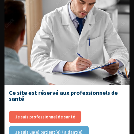
Livrets du CFEU pour l'interne
DATES À RETENIR
DU VENDREDI 4 AU SAMEDI 5
SEPTEMBRE 2026
Journée d’andrologie et de
Ce site est réservé aux professionnels de
médecine sexuelle 2026
santé
Je suis professionnel de santé
ENQUÊTES DE PRATIQUES
Je suis un(e) patient(e) / aidant(e)