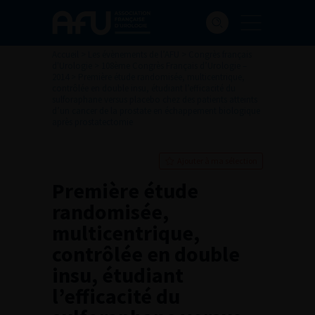
Accueil
>
Les évènements de l’AFU
>
Congrès français
d'Urologie
>
108ème Congrès Français d’Urologie –
2014
>
Première étude randomisée, multicentrique,
contrôlée en double insu, étudiant l’efficacité du
sulforaphane versus placebo chez des patients atteints
d’un cancer de la prostate en échappement biologique
après prostatectomie
Ajouter à ma sélection
Première étude
randomisée,
multicentrique,
contrôlée en double
insu, étudiant
l’efficacité du