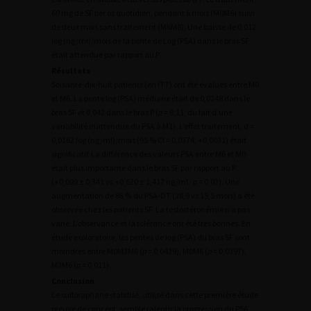
60 mg de SF per os quotidien, pendant 6 mois (M0M6) suivi
de deux mois sans traitement (M6M8). Une baisse de 0,012
log (ng/ml)/mois de la pente de Log (PSA) dans le bras SF
était attendue par rapport au P.
Résultats
Soixante-dix-huit patients (en ITT) ont été évalués entre M0
et M6. La pente log (PSA) médiane était de 0,0248 dans le
bras SF et 0,042 dans le bras P (
p
= 0,11, du fait d’une
variabilité inattendue du PSA à M1). L’effet traitement, d =
0,0162 log (ng/ml)/mois (95 % CI = 0,0374, +0,0031) était
significatif. La différence des valeurs PSA entre M6 et M0
était plus importante dans le bras SF par rapport au P
(+0,099 ± 0,341 vs +0,620 ± 1,417 ng/ml ;
p
= 0,03). Une
augmentation de 86 % du PSA-DT (28,9 vs 15,5 mois) a été
observée chez les patients SF. La testostéronémie n’a pas
varié. L’observance et la tolérance ont été très bonnes. En
étude exploratoire, les pentes de log (PSA) du bras SF sont
moindres entre M0M3M6 (
p
= 0,0439), M0M6 (
p
= 0,0397),
M3M6 (
p
= 0,011).
Conclusion
Le sulforaphane stabilisé, utilisé dans cette première étude
preuve de concept, semble ralentir la progression du PSA