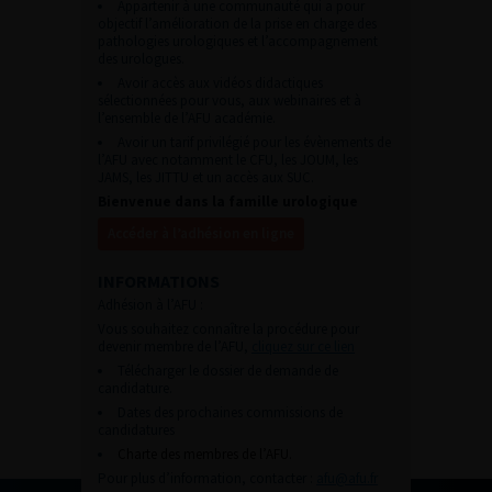
Appartenir à une communauté qui a pour
objectif l’amélioration de la prise en charge des
pathologies urologiques et l’accompagnement
des urologues.
Avoir accès aux vidéos didactiques
sélectionnées pour vous, aux webinaires et à
l’ensemble de l’AFU académie.
Avoir un tarif privilégié pour les évènements de
l’AFU avec notamment le CFU, les JOUM, les
JAMS, les JITTU et un accès aux SUC.
Bienvenue dans la famille urologique
Accéder à l’adhésion en ligne
INFORMATIONS
Adhésion à l’AFU :
Vous souhaitez connaître la procédure pour
devenir membre de l’AFU,
cliquez sur ce lien
Télécharger le dossier de demande de
candidature.
Dates des prochaines commissions de
candidatures
Charte des membres de l’AFU.
Pour plus d’information, contacter :
afu@afu.fr