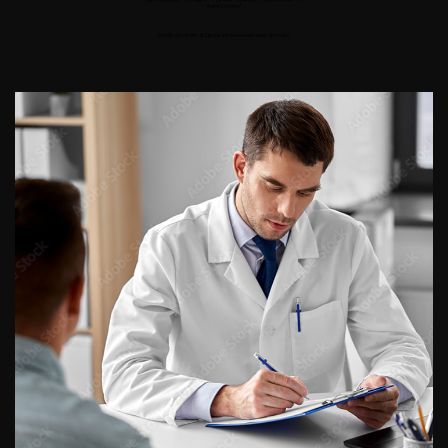
Retour au 108ème Congrès Français d’Urologie – 2014
ACCÈS DIRECT
Fiches informations pour vos
patients
Dernières recommandations
Référentiel du Collège d’Urologie
Espace Accréditation des médecins
Livrets du CFEU pour l'interne