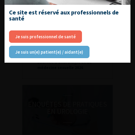
DATES À RETENIR
Ce site est réservé aux professionnels de
santé
Je suis professionnel de santé
DU VENDREDI 4 AU SAMEDI 5
Je suis un(e) patient(e) / aidant(e)
SEPTEMBRE 2026
Journée d’andrologie et de
médecine sexuelle 2026
ENQUÊTES DE PRATIQUES
EN UROLOGIE