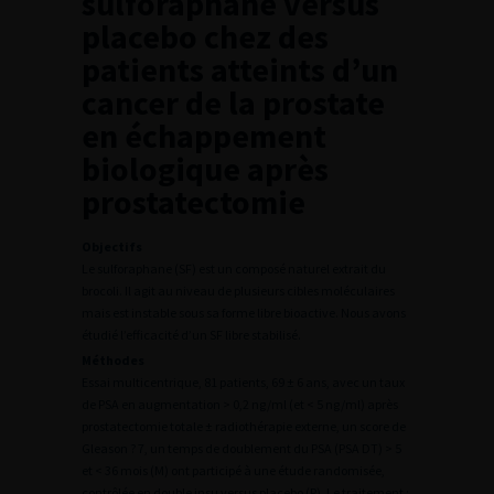
sulforaphane versus
placebo chez des
patients atteints d’un
cancer de la prostate
en échappement
biologique après
prostatectomie
Objectifs
Le sulforaphane (SF) est un composé naturel extrait du
brocoli. Il agit au niveau de plusieurs cibles moléculaires
mais est instable sous sa forme libre bioactive. Nous avons
étudié l’efficacité d’un SF libre stabilisé.
Méthodes
Essai multicentrique, 81 patients, 69 ± 6 ans, avec un taux
de PSA en augmentation > 0,2 ng/ml (et < 5 ng/ml) après
prostatectomie totale ± radiothérapie externe, un score de
Gleason ? 7, un temps de doublement du PSA (PSA DT) > 5
et < 36 mois (M) ont participé à une étude randomisée,
contrôlée en double insu versus placebo (P). Le traitement :