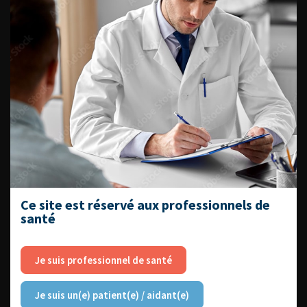
Livrets du CFEU pour l'interne
DATES À RETENIR
DU VENDREDI 4 AU SAMEDI 5
SEPTEMBRE 2026
Journée d’andrologie et de
médecine sexuelle 2026
Ce site est réservé aux professionnels de
santé
Je suis professionnel de santé
ENQUÊTES DE PRATIQUES
Je suis un(e) patient(e) / aidant(e)
EN UROLOGIE