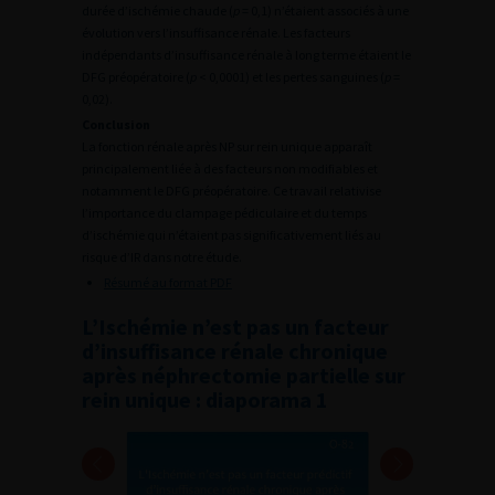
durée d’ischémie chaude (
p
= 0,1) n’étaient associés à une
évolution vers l’insuffisance rénale. Les facteurs
indépendants d’insuffisance rénale à long terme étaient le
DFG préopératoire (
p
< 0,0001) et les pertes sanguines (
p
=
0,02).
Conclusion
La fonction rénale après NP sur rein unique apparaît
principalement liée à des facteurs non modifiables et
notamment le DFG préopératoire. Ce travail relativise
l’importance du clampage pédiculaire et du temps
d’ischémie qui n’étaient pas significativement liés au
risque d’IR dans notre étude.
Résumé au format PDF
L’Ischémie n’est pas un facteur
d’insuffisance rénale chronique
après néphrectomie partielle sur
rein unique : diaporama 1