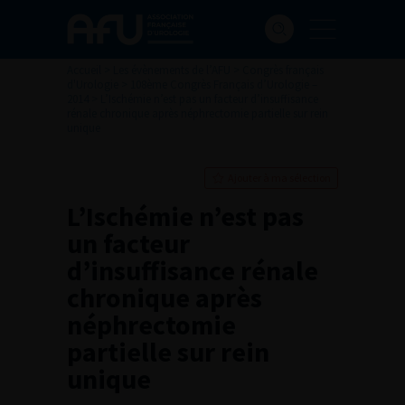
Accueil
>
Les évènements de l’AFU
>
Congrès français
d'Urologie
>
108ème Congrès Français d’Urologie –
2014
>
L’Ischémie n’est pas un facteur d’insuffisance
rénale chronique après néphrectomie partielle sur rein
unique
Ajouter à ma sélection
L’Ischémie n’est pas
un facteur
d’insuffisance rénale
chronique après
néphrectomie
partielle sur rein
unique