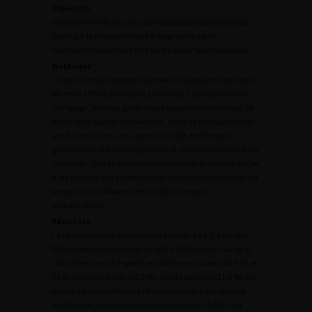
Objectifs
Déterminer linfluence du clampage pédiculaire et de sa
durée sur la fonction rénale à long terme après
néphrectomie partielle (NP) pour cancer sur rein unique.
Méthodes
L’étude a inclus rétrospectivement 259 patients opérés par
NP entre 1979 et 2010 dans 13 centres. L’utilisation d’un
clampage, son type (pédiculaire ou parenchymateux), sa
durée ainsi que les données pré-, intra- et postopératoires
ont été recueillies. Les valeurs de débit de filtration
glomérulaire (DFG) préopératoire et au dernier suivi ont été
comparés. Une analyse multivariée selon le modèle de Cox
a été réalisée afin de déterminer l’impact de l’ischémie sur
le risque d’insuffisance rénale (IR) chronique
postopératoire.
Résultats
La taille moyenne des tumeurs était de 4,0 ± 2,3 cm et le
DFG préopératoire moyen de 60,8 ± 18,9 ml/min. Au total,
106 patients ont été opérés en ischémie chaude (40,9 %) et
53 en ischémie froide (20,5 %). Trente patients (11,6 %) ont
évolué vers l’insuffisance rénale chronique. En analyse
multivariée, ni le clampage pédiculaire (
p
= 0,44), ni la