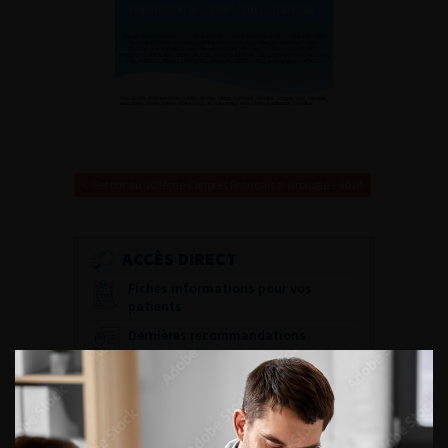
Retour au 108ème Congrès Français d’Urologie – 2014
ACCÈS DIRECT
Fiches informations pour vos
patients
Dernières recommandations
Référentiel du Collège d’Urologie
Espace Accréditation des médecins