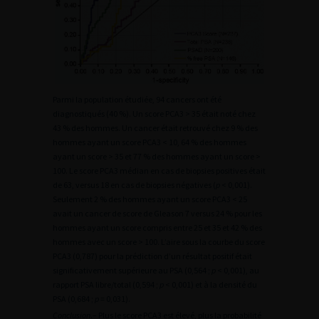
Parmi la population étudiée, 94 cancers ont été
diagnostiqués (40 %). Un score PCA3 > 35 était noté chez
43 % des hommes. Un cancer était retrouvé chez 9 % des
hommes ayant un score PCA3 < 10, 64 % des hommes
ayant un score > 35 et 77 % des hommes ayant un score >
100. Le score PCA3 médian en cas de biopsies positives était
de 63, versus 18 en cas de biopsies négatives (
p
< 0,001).
Seulement 2 % des hommes ayant un score PCA3 < 25
avait un cancer de score de Gleason 7 versus 24 % pour les
hommes ayant un score compris entre 25 et 35 et 42 % des
hommes avec un score > 100. L’aire sous la courbe du score
PCA3 (0,787) pour la prédiction d’un résultat positif était
significativement supérieure au PSA (0,564 ;
p
< 0,001), au
rapport PSA libre/total (0,594 ;
p
< 0,001) et à la densité du
PSA (0,684 ;
p
= 0,031).
Conclusion
.– Plus le score PCA3 est élevé, plus la probabilité