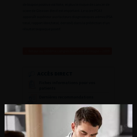
de biopsie positive est forte, et plus le risque de cancer de
score de Gleason élevé est important. Le score PCA3
apparaît supérieur aux facteurs diagnostiques admis (PSA
total, rapport libre/total, densité) dans la prédiction d’un
résultat biopsique positif.
Retour au 103ème congrès français d’urologie – 2009
ACCÈS DIRECT
Fiches informations pour vos
patients
Dernières recommandations
Référentiel du Collège d’Urologie
Espace Accréditation des médecins
Livrets du CFEU pour l'interne