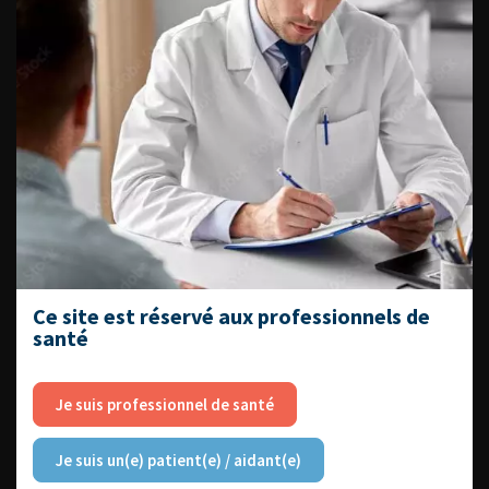
DATES À RETENIR
DU VENDREDI 4 AU SAMEDI 5
SEPTEMBRE 2026
Journée d’andrologie et de
médecine sexuelle 2026
Ce site est réservé aux professionnels de
santé
Je suis professionnel de santé
ENQUÊTES DE PRATIQUES
EN UROLOGIE
Je suis un(e) patient(e) / aidant(e)