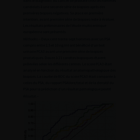
dans le diagnostic du cancer de prostate chez les hommes
candidats à une seconde série de biopsies après des
premières biopsies négatives. Sa place en première
intention, avant première série de biopsies reste à évaluer.
Les résultats préliminaires de l’étude multicentrique
européenne sont présentés.
Méthodes
.– Deux cent trente-sept hommes avec un PSA
compris entre 2,5 et 10 ng/ml ont bénéficié d’un test
urinaire PCA3 avant une première série de biopsies
prostatiques. Douze à 21 carottes biopsiques étaient
prélevées selon les différents centres. Le score PCA3 était
analysé en fonction du résultat anatomopathologique des
biopsies. La courbe de ROC du score PCA3 était comparée à
celles du PSA, du rapport PSAlibre/total et de la densité du
PSA pour la prédiction d’un résultat pathologique positif.
Résultat
.–