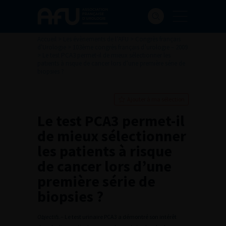
Accueil
>
Les évènements de l’AFU
>
Congrès français
d'Urologie
>
103ème congrès français d’urologie – 2009
>
Le test PCA3 permet-il de mieux sélectionner les
patients à risque de cancer lors d’une première série de
biopsies ?
Ajouter à ma sélection
Le test PCA3 permet-il
de mieux sélectionner
les patients à risque
de cancer lors d’une
première série de
biopsies ?
Objectifs
.– Le test urinaire PCA3 a démontré son intérêt