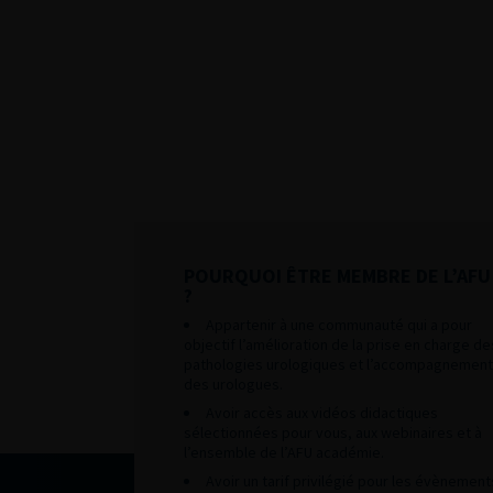
POURQUOI ÊTRE MEMBRE DE L’AFU
?
Appartenir à une communauté qui a pour
objectif l’amélioration de la prise en charge de
pathologies urologiques et l’accompagnement
des urologues.
Avoir accès aux vidéos didactiques
sélectionnées pour vous, aux webinaires et à
l’ensemble de l’AFU académie.
Avoir un tarif privilégié pour les évènement