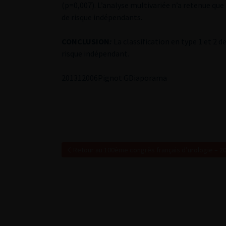
(p=0,007). L’analyse multivariée n’a retenue qu
de risque indépendants.
CONCLUSION
:
La classification en type 1 et 2 
risque indépendant.
2
01312006Pignot G
Diaporama
Retour au 100ème congrès français d’urologie – 2