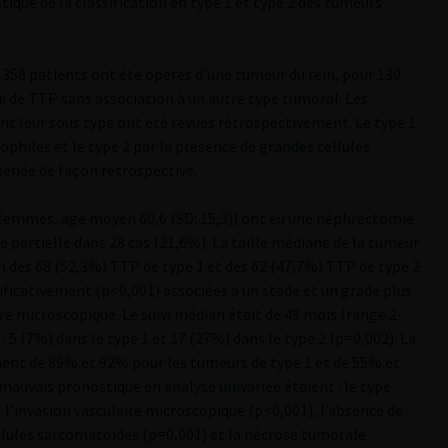
stique de la classification en type 1 et type 2 des tumeurs
 1358 patients ont été opérés d’une tumeur du rein, pour 130
lui de TTP sans association à un autre type tumoral. Les
nt leur sous type ont été revues rétrospectivement. Le type 1
sophiles et le type 2 par la présence de grandes cellules
 menée de façon rétrospective.
femmes, age moyen 60,6 (SD: 15,3)) ont eu une néphrectomie
 partielle dans 28 cas (21,6%). La taille médiane de la tumeur
 des 68 (52,3%) TTP de type 1 et des 62 (47,7%) TTP de type 2
ificativement (p<0,001) associées à un stade et un grade plus
ire microscopique. Le suivi médian était de 48 mois (range 2-
: 5 (7%) dans le type 1 et 17 (27%) dans le type 2 (p=0,002). La
ment de 89% et 92% pour les tumeurs de type 1 et de 55% et
mauvais pronostique en analyse univariée étaient : le type
, l’invasion vasculaire microscopique (p<0,001), l’absence de
llules sarcomatoïdes (p=0,001) et la nécrose tumorale