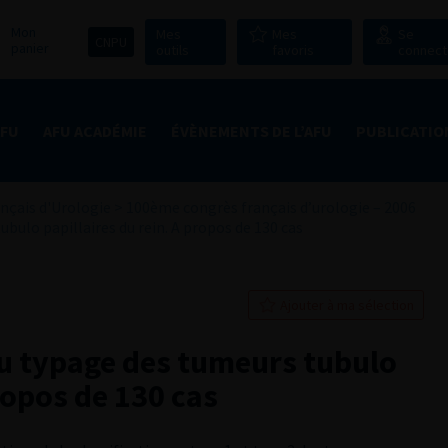
Mon
Mes
Mes
Se
CNPU
panier
outils
favoris
connect
AFU
AFU ACADÉMIE
ÉVÈNEMENTS DE L’AFU
PUBLICATIO
nçais d'Urologie
>
100ème congrès français d’urologie – 2006
bulo papillaires du rein. A propos de 130 cas
Ajouter à ma sélection
du typage des tumeurs tubulo
propos de 130 cas