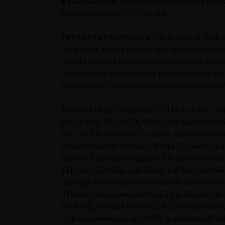
NTRODUCTION
: Evaluer la signification prono
tubulopapillaires (TTP) du rein.
PATIENTS ET METHODES
: Entre 1995 et 2004,
d’entre eux, le diagnostic histologique était ce
caractéristiques histologiques tumorales inclua
est défini par la présence de petites cellules ba
éosinophiles. Une analyse de survie a aussi été
RESULTATS:
Les 130 patients (110 hommes, 20 
totale dans 102 cas (78,4%) et une néphrectomie
était de 4,5cm (range 0,5-21cm). La comparaison
a montré que les tumeurs de type 2 étaient sign
élevé et à un risque supérieur d’invasion vascula
111 mois). 22 décès spécifiques ont été observés 
survie globale et spécifique étaient respective
44% pour les tumeurs de type 2. Les facteurs de 
(p<0,001), le stade (p<0,001), le grade (p<0,001)
cellules spumeuses (p<0,001), la présence de ce