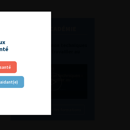
L'AFU ACADÉMIE
aux
Compétences non techniques
anté
: comment les travailler au
quotidien ?
 santé
 aidant(e)
Découvrir toutes les formations