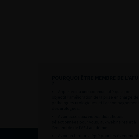
POURQUOI ÊTRE MEMBRE DE L’AFU
?
Appartenir à une communauté qui a pour
objectif l’amélioration de la prise en charge de
pathologies urologiques et l’accompagnement
des urologues.
Avoir accès aux vidéos didactiques
sélectionnées pour vous, aux webinaires et à
l’ensemble de l’AFU académie.
Avoir un tarif privilégié pour les évènement