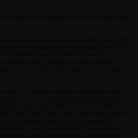
ser des résultats carcinologiques des cystectomies pour tumeur
histologiques des pièces de cystectomie effectuées entre 1988
femmes et 56 hommes) présentaient une tumeur pT4N0M0 : 49
. Pour 14 patients une uretrectomie a été associée
ts l’indication de la CT étaient une tumeur infiltrante
rante dans le suivi d’une tumeur superficielle (TSV) et pour 7
n tumorale (T4) n’était pas suspecté en préopératoire, pour 12
. 25 patients ont eu une chimiothérapie à base de cisplatine. 31
. Avec une recul moyen de 38 mois (1-165, e. t. = 37,08), la
42,5 %, 35,4 % et 34,2 %, 11,4 %, 11,4 % respectivement pour les
terme de survie qui est significative (test comparatif de
 de 1.63 %. Le sexe, l’association de CIS, l’age et le type de
ur pronostic de survie. Les cystectomies T4N0M0 pour TSV