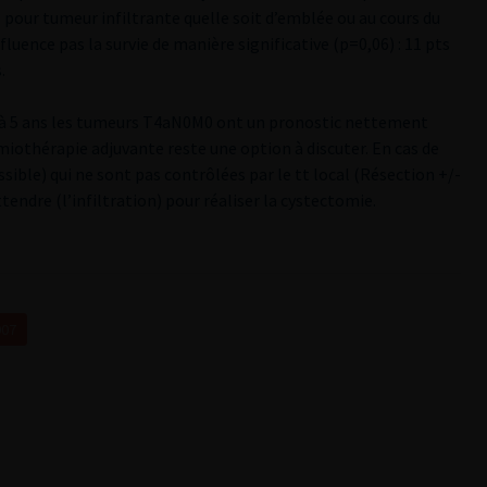
 pour tumeur infiltrante quelle soit d’emblée ou au cours du
fluence pas la survie de manière significative (p=0,06) : 11 pts
.
nt à 5 ans les tumeurs T4aN0M0 ont un pronostic nettement
iothérapie adjuvante reste une option à discuter. En cas de
sible) qui ne sont pas contrôlées par le tt local (Résection +/-
ttendre (l’infiltration) pour réaliser la cystectomie.
007