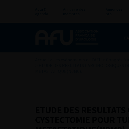
Actu &
Annuaire des
Annonces
agenda
membres
pro
L’
Accueil
>
Les évènements de l’AFU
>
Congrès fra
>
ETUDE DES RESULTATS CARCINOLOGIQUES D
METASTATIQUE(N0M0).
ETUDE DES RESULTATS
CYSTECTOMIE POUR TU