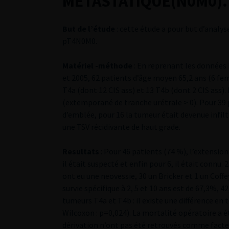
METASTATIQUE(N0M0).
But de l’étude
: cette étude a pour but d’analy
pT4N0M0.
Matériel -méthode
: En reprenant les données 
et 2005, 62 patients d’âge moyen 65,2 ans (6 
T4a (dont 12 CIS ass) et 13 T4b (dont 2 CIS ass)
(extemporané de tranche urétrale > 0). Pour 39 p
d’emblée, pour 16 la tumeur était devenue infilt
une TSV récidivante de haut grade.
Resultats
: Pour 46 patients (74 %), l’extensio
il était suspecté et enfin pour 6, il était connu
ont eu une neovessie, 30 un Bricker et 1 un Coffey
survie spécifique à 2, 5 et 10 ans est de 67,3%, 
tumeurs T4a et T4b : il existe une différence en 
Wilcoxon : p=0,024). La mortalité opératoire a été
dérivation n’ont pas été retrouvés comme facte