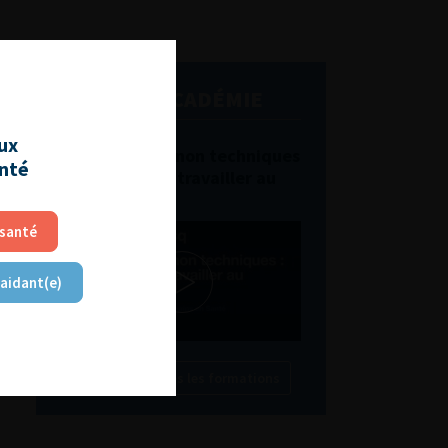
L'AFU ACADÉMIE
aux
Compétences non techniques
anté
: comment les travailler au
quotidien ?
 santé
 aidant(e)
Découvrir toutes les formations