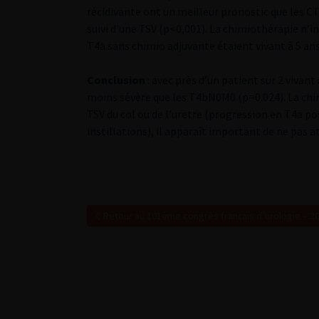
récidivante ont un meilleur pronostic que les CT
suivi d’une TSV (p<0,001). La chimiothérapie n’in
T4a sans chimio adjuvante étaient vivant à 5 ans
Conclusion
: avec près d’un patient sur 2 viva
moins sévère que les T4bN0M0 (p=0.024). La chim
TSV du col ou de l’urètre (progression en T4a pos
instillations), il apparaît important de ne pas a
Retour au 101ème congrès français d’urologie – 2