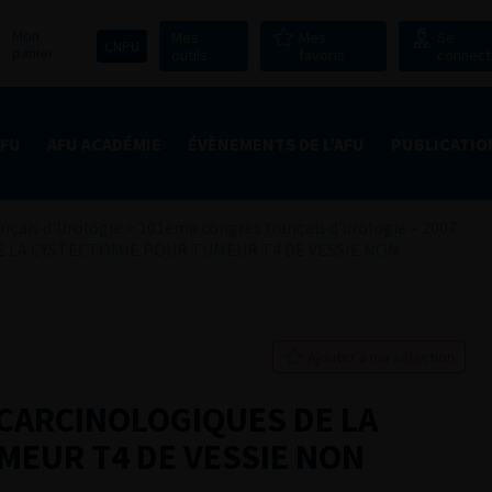
Mon
Mes
Mes
Se
CNPU
panier
outils
favoris
connect
AFU
AFU ACADÉMIE
ÉVÈNEMENTS DE L’AFU
PUBLICATIO
nçais d'Urologie
>
101ème congrès français d’urologie – 2007
E LA CYSTECTOMIE POUR TUMEUR T4 DE VESSIE NON
Ajouter à ma sélection
 CARCINOLOGIQUES DE LA
MEUR T4 DE VESSIE NON