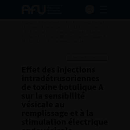
Accueil
>
Les évènements de l’AFU
>
Congrès français
d'Urologie
>
100ème congrès français d’urologie – 2006
>
Effet des injections intradétrusoriennes de toxine
botulique A sur la sensibilité vésicale au remplissage et
à la stimulation électrique endovésicale.
Ajouter à ma sélection
Effet des injections
intradétrusoriennes
de toxine botulique A
sur la sensibilité
vésicale au
remplissage et à la
stimulation électrique