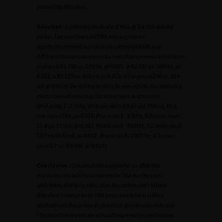
par test de Wilcoxon.
Résultat
: 6 patients souffrant d’Hvn et 3 d’Hvi ont été
inclus. Les injections de TBA ont augmenté
significativement les volumes correspondant aux
différents besoins au cours du remplissage vésical (volume
moyen à B1 150 vs. 239 ml, p=0.021; à B2 202 vs. 304 ml, p=
0.011; à B3 229 vs. 403 ml, p=0.011; à l’urgence 296 vs. 514
ml, p=0.011). De même le seuil de perception des stimulus
électriques étaient significativement augmentés
(Protocole 1 : 2.5 Hz, 10 msec seuil 4.9 avant TBA vs. 10.9
mA après TBA, p=0.018, Protocole 2 : 2.5 Hz, 0.2 msec seuil
31.8 vs. 77 mA, p=0.012, Protocole 3 : 250 Hz, 0.2 msec seuil
13.3 vs 48.4 mA, p=0.012 ; Protocole 4 : 2000 Hz, 0.2 msec
seuil 5.7 vs. 9.0 mA, p=0.027).
Conclusion :
Ces résultats suggèrent un effet des
injections intradétrusoriennes de TBA sur les voies
afférentes d’origine vésicales. Ils confirment l’interet
d’évaluer l’usage de la TBA pour traiter les troubles
mictionnels dus à une dysfonction de ces voies tels que
l’hyperactivité vésicale idiopathique ou les syndromes