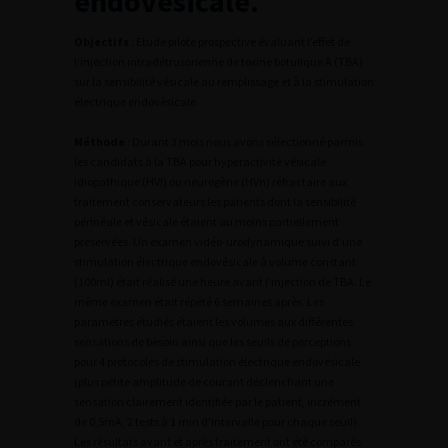
endovésicale.
Objectifs
: Etude pilote prospective évaluant l’effet de
l’injection intradétrusorienne de toxine botulique A (TBA)
sur la sensibilité vésicale au remplissage et à la stimulation
électrique endovésicale.
Méthode
: Durant 3 mois nous avons sélectionné parmis
les candidats à la TBA pour hyperactivité vésicale
idiopathique (HVI) ou neurogène (HVn) réfractaire aux
traitement conservateurs les patients dont la sensibilité
périnéale et vésicale étaient au moins partiellement
préservées. Un examen vidéo-urodynamique suivi d’une
stimulation électrique endovésicale à volume constant
(100ml) était réalisé une heure avant l’injection de TBA. Le
même examen était répété 6 semaines après. Les
paramètres étudiés étaient les volumes aux différentes
sensations de besoin ainsi que les seuils de perceptions
pour 4 protocoles de stimulation électrique endovésicale
(plus petite amplitude de courant déclenchant une
sensation clairement identifiée par le patient, incrément
de 0,5mA, 2 tests à 1 min d’intervalle pour chaque seuil).
Les résultats avant et après traitement ont été comparés