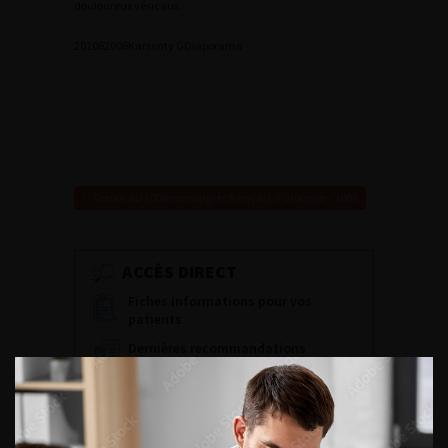
douloureux vésicaux.
2
01062006Karsenty G
Diaporama
Retour au 100ème congrès français d’urologie – 2006
ACCÈS DIRECT
Fiches informations pour vos
patients
Dernières recommandations
Référentiel du Collège d’Urologie
Espace Accréditation des médecins