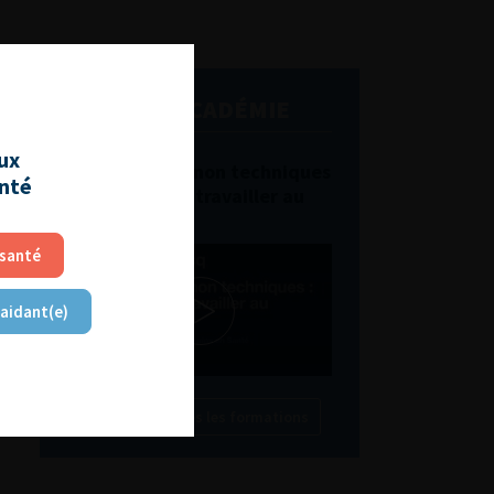
L'AFU ACADÉMIE
aux
Compétences non techniques
anté
: comment les travailler au
quotidien ?
 santé
 aidant(e)
Découvrir toutes les formations