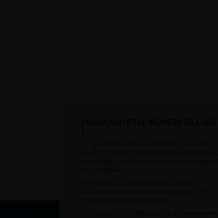
POURQUOI ÊTRE MEMBRE DE L’AFU
?
Appartenir à une communauté qui a pour
objectif l’amélioration de la prise en charge de
pathologies urologiques et l’accompagnement
des urologues.
Avoir accès aux vidéos didactiques
sélectionnées pour vous, aux webinaires et à
l’ensemble de l’AFU académie.
Avoir un tarif privilégié pour les évènement