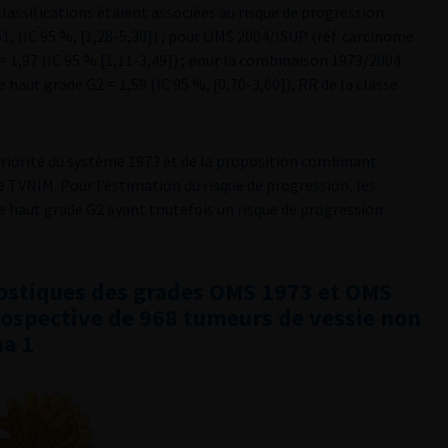
3 classifications étaient associées au risque de progression :
1, (IC 95 %, [1,28-5,30]) ; pour OMS 2004/ISUP (réf. carcinome
= 1,97 (IC 95 % [1,11-3,49]) ; pour la combinaison 1973/2004
de haut grade G2 = 1,59 (IC 95 %, [0,70-3,60]), RR de la classe
iorité du système 1973 et de la proposition combinant
de TVNIM. Pour l’estimation du risque de progression, les
 haut grade G2 ayant toutefois un risque de progression
ostiques des grades OMS 1973 et OMS
ospective de 968 tumeurs de vessie non
ma 1