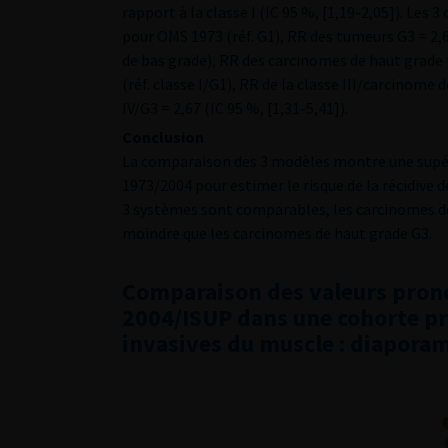
rapport à la classe I (IC 95 %, [1,19-2,05]). Les 
pour OMS 1973 (réf. G1), RR des tumeurs G3 = 2,6
de bas grade), RR des carcinomes de haut grade 
(réf. classe I/G1), RR de la classe III/carcinome 
IV/G3 = 2,67 (IC 95 %, [1,31-5,41]).
Conclusion
La comparaison des 3 modèles montre une supér
1973/2004 pour estimer le risque de la récidive 
3 systèmes sont comparables, les carcinomes de
moindre que les carcinomes de haut grade G3.
Comparaison des valeurs pron
2004/ISUP dans une cohorte pr
invasives du muscle : diapora