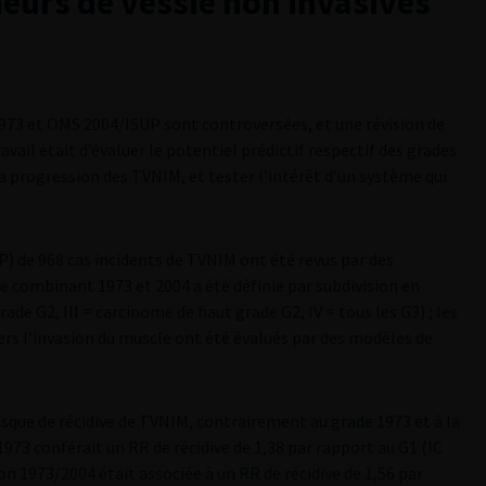
eurs de vessie non invasives
73 et OMS 2004/ISUP sont controversées, et une révision de
ravail était d’évaluer le potentiel prédictif respectif des grades
a progression des TVNIM, et tester l’intérêt d’un système qui
) de 968 cas incidents de TVNIM ont été revus par des
e combinant 1973 et 2004 a été définie par subdivision en
grade G2, III = carcinome de haut grade G2, IV = tous les G3) ; les
ers l’invasion du muscle ont été évalués par des modèles de
isque de récidive de TVNIM, contrairement au grade 1973 et à la
973 conférait un RR de récidive de 1,38 par rapport au G1 (IC
son 1973/2004 était associée à un RR de récidive de 1,56 par