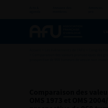
Actu &
Annuaire des
Annonces
agenda
membres
pro
L’
Accueil
>
Les évènements de l’AFU
>
Congrès fra
>
Comparaison des valeurs pronostiques des gr
prospective de 968 tumeurs de vessie non invasi
Comparaison des valeu
OMS 1973 et OMS 2004/