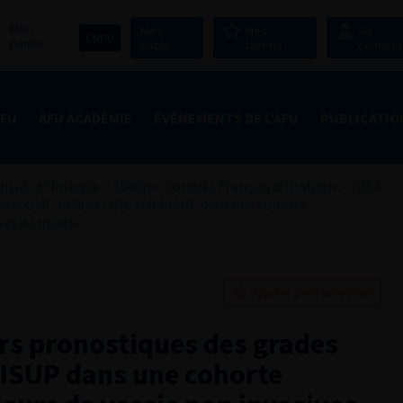
Mon
Mes
Mes
Se
CNPU
panier
outils
favoris
connect
AFU
AFU ACADÉMIE
ÉVÈNEMENTS DE L’AFU
PUBLICATIO
nçais d'Urologie
>
108ème Congrès Français d’Urologie – 2014
ades OMS 1973 et OMS 2004/ISUP dans une cohorte
ves du muscle
Ajouter à ma sélection
rs pronostiques des grades
ISUP dans une cohorte