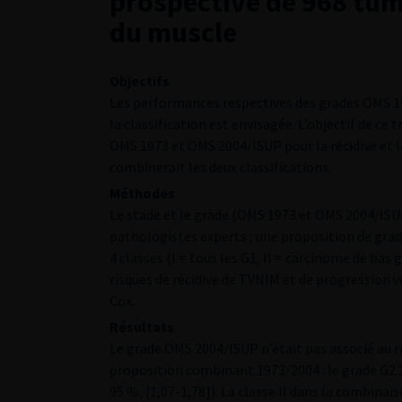
prospective de 968 tum
du muscle
Objectifs
Les performances respectives des grades OMS 19
la classification est envisagée. L’objectif de ce t
OMS 1973 et OMS 2004/ISUP pour la récidive et l
combinerait les deux classifications.
Méthodes
Le stade et le grade (OMS 1973 et OMS 2004/ISUP
pathologistes experts ; une proposition de grad
4 classes (I = tous les G1, II = carcinome de bas 
risques de récidive de TVNIM et de progression v
Cox.
Résultats
Le grade OMS 2004/ISUP n’était pas associé au r
proposition combinant 1973/2004 : le grade G2 1
95 %, [1,07-1,78]). La classe II dans la combinai