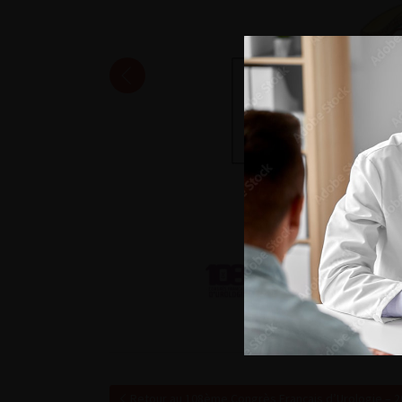
Retour au 108ème Congrès Français d’Urologie – 