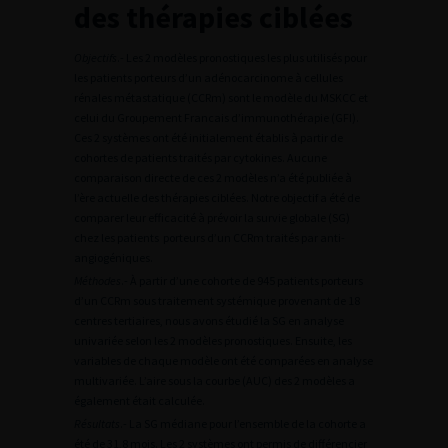
des thérapies ciblées
Objectifs
.- Les 2 modèles pronostiques les plus utilisés pour
les patients porteurs d’un adénocarcinome à cellules
rénales métastatique (CCRm) sont le modèle du MSKCC et
celui du Groupement Francais d’immunothérapie (GFI).
Ces 2 systèmes ont été initialement établis à partir de
cohortes de patients traités par cytokines. Aucune
comparaison directe de ces 2 modèles n’a été publiée à
l’ère actuelle des thérapies ciblées. Notre objectif a été de
comparer leur efficacité à prévoir la survie globale (SG)
chez les patients porteurs d’un CCRm traités par anti-
angiogéniques.
Méthodes
.- À partir d’une cohorte de 945 patients porteurs
d’un CCRm sous traitement systémique provenant de 18
centres tertiaires, nous avons étudié la SG en analyse
univariée selon les 2 modèles pronostiques. Ensuite, les
variables de chaque modèle ont été comparées en analyse
multivariée. L’aire sous la courbe (AUC) des 2 modèles a
également était calculée.
Résultats
.- La SG médiane pour l’ensemble de la cohorte a
été de 31,8 mois. Les 2 systèmes ont permis de différencier