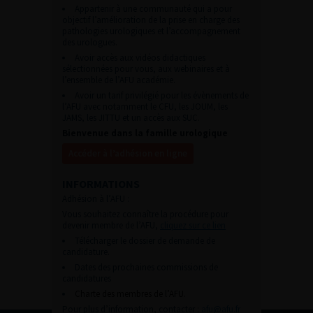
Appartenir à une communauté qui a pour
objectif l’amélioration de la prise en charge des
pathologies urologiques et l’accompagnement
des urologues.
Avoir accès aux vidéos didactiques
sélectionnées pour vous, aux webinaires et à
l’ensemble de l’AFU académie.
Avoir un tarif privilégié pour les évènements de
l’AFU avec notamment le CFU, les JOUM, les
JAMS, les JITTU et un accès aux SUC.
Bienvenue dans la famille urologique
Accéder à l’adhésion en ligne
INFORMATIONS
Adhésion à l’AFU :
Vous souhaitez connaître la procédure pour
devenir membre de l’AFU,
cliquez sur ce lien
Télécharger le dossier de demande de
candidature.
Dates des prochaines commissions de
candidatures
Charte des membres de l’AFU.
Pour plus d’information, contacter :
afu@afu.fr