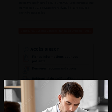
prédicitve supérieure à celui du MSKCC. Le rôle pronostique
du modèle du GFI devrait être ré-évalué à l’aire actuelle
des thérapies ciblées.
Retour au 105ème Congrès Français d’Urologie – 2011
ACCÈS DIRECT
Fiches informations pour vos
patients
Dernières recommandations
Référentiel du Collège d’Urologie
Espace Accréditation des médecins
Livrets du CFEU pour l'interne