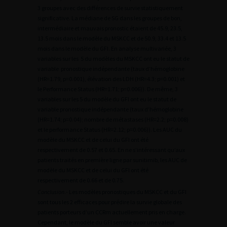
3 groupes avec des différences de survie statistiquement
significative. La médiane de SG dans les groupes de bon,
intermédiaire et mauvais pronostic étaient de 45.9, 23.5,
13.5 mois dans le modèle du MSKCC et de 50.9, 33.4 et 13.5
mois dans le modèle du GFI. En analyse multivariée, 3
variables sur les 5 du modèles du MSKCC ont eu le statut de
variable pronostique indépendante (taux d’hémoglobine
(HR=1.79, p=0.001), élévation des LDH (HR=4.3; p=0.001) et
le Performance Status (HR=1.71; p=0.006)). De même, 3
variables sur les 5 du modèle du GFI ont eu le statut de
variable pronostique indépendante (taux d’hémoglobine
(HR=1.74; p=0.04); nombre de métastases (HR=2.2; p=0.008)
et le performance Status (HR=2.12; p=0.006)). Les AUC du
modèle du MSKCC et de celui du GFI ont été
respectivement de 0.57 et 0.65. En ne s’intéressant qu’aux
patients traités en première ligne par sunitimib, les AUC de
modèle du MSKCC et de celui du GFI ont été
respectivement de 0.66 et de 0.75.
Conclusion
.- Les modèles pronostiques du MSKCC et du GFI
sont tous les 2 efficaces pour prédire la survie globale des
patients porteurs d’un CCRm actuellement pris en charge.
Cependant, le modèle du GFI semble avoir une valeur