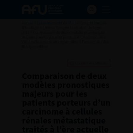
Accueil
>
Les évènements de l’AFU
>
Congrès français
d'Urologie
>
105ème Congrès Français d’Urologie –
2011
>
Comparaison de deux modèles pronostiques
majeurs pour les patients porteurs d’un carcinome à
cellules rénales métastatique traités à l’ère actuelle des
thérapies ciblées
Ajouter à ma sélection
Comparaison de deux
modèles pronostiques
majeurs pour les
patients porteurs d’un
carcinome à cellules
rénales métastatique
traités à l’ère actuelle