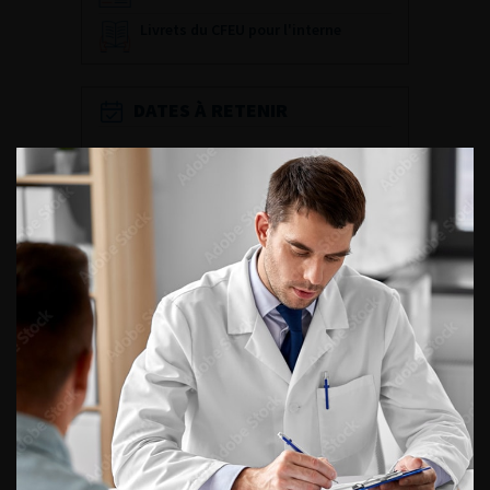
Livrets du CFEU pour l'interne
DATES À RETENIR
DU VENDREDI 4 AU SAMEDI 5
SEPTEMBRE 2026
Journée d’andrologie et de
médecine sexuelle 2026
ENQUÊTES DE PRATIQUES