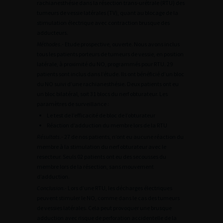
rachianesthésie dans la résection trans-urétrale (RTU) des
tumeurs de vessie latérales (TV), quant au blocage de la
stimulation électrique avec contraction brusque des
adducteurs.
Méthodes
.- Etude prospective, ouverte. Nous avons inclus
tous les patients porteurs de tumeurs de vessie, en position
latérale, à proximité du NO, programmés pour RTU. 29
patients sont inclus dans l’étude. Ils ont bénéficié d’un bloc
du NO suivi d’une rachianesthésie. Deux patients ont eu
un bloc bilatéral, soit 31 blocs du nerf obturateur. Les
paramètres de surveillance :
Le test de l’efficacité de bloc de l’obturateur
Réaction d’adduction du membre lors de la RTU
Résultats
.- 27 de nos patients, n’ont eu aucune réaction du
membre à la stimulation du nerf obturateur avec le
resecteur. Seuls 02 patients ont eu des secousses du
membre lors de la résection, sans mouvement
d’adduction.
Conclusion
.- Lors d’une RTU, les décharges électriques
peuvent stimuler le NO, comme dans le cas des tumeurs
de vessies latérales. Cela peut provoquer une brusque
adduction avec risque de perforation accidentelle de la