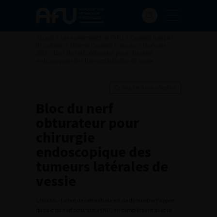
Accueil
>
Les évènements de l’AFU
>
Congrès français
d'Urologie
>
105ème Congrès Français d’Urologie –
2011
>
Bloc du nerf obturateur pour chirurgie
endoscopique des tumeurs latérales de vessie
Ajouter à ma sélection
Bloc du nerf
obturateur pour
chirurgie
endoscopique des
tumeurs latérales de
vessie
Objectifs
.- Le but de cette étude est de démontrer l’apport
du bloc du nerf obturateur (NO) en complément avec la