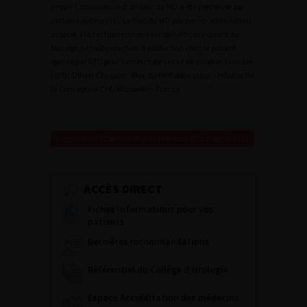
vessie. L’association d’un bloc du NO a été préconisé par
certains auteurs (1). Le bloc du NO par neuro- stimulation
associé à la rachianesthésie semble efficace quant au
blocage de toute réaction d’adduction chez le patient
opérée par RTU pour tumeurs de vessie en position latérale.
(1) Dr Olivier Choquet : Bloc du nerf obturateur – Hôpital de
la Conception CHU Marseille – France
Retour au 105ème Congrès Français d’Urologie – 2011
ACCÈS DIRECT
Fiches informations pour vos
patients
Dernières recommandations
Référentiel du Collège d’Urologie
Espace Accréditation des médecins