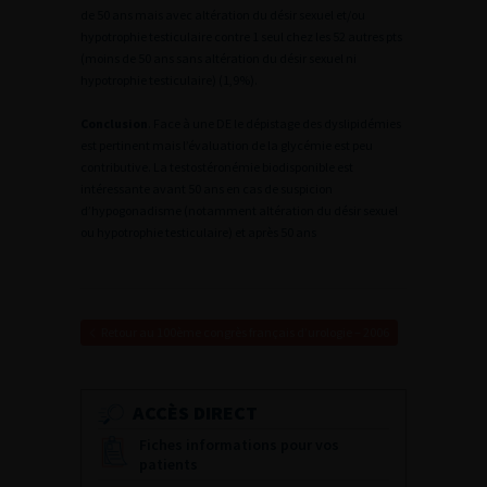
de 50 ans mais avec altération du désir sexuel et/ou
hypotrophie testiculaire contre 1 seul chez les 52 autres pts
(moins de 50 ans sans altération du désir sexuel ni
hypotrophie testiculaire) (1,9%).
Conclusion
. Face à une DE le dépistage des dyslipidémies
est pertinent mais l’évaluation de la glycémie est peu
contributive. La testostéronémie biodisponible est
intéressante avant 50 ans en cas de suspicion
d’hypogonadisme (notamment altération du désir sexuel
ou hypotrophie testiculaire) et après 50 ans
Retour au 100ème congrès français d’urologie – 2006
ACCÈS DIRECT
Fiches informations pour vos
patients