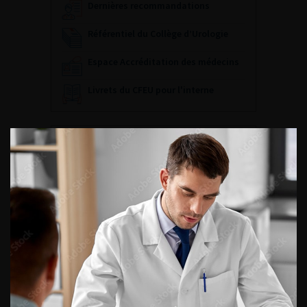
Dernières recommandations
Référentiel du Collège d’Urologie
Espace Accréditation des médecins
Livrets du CFEU pour l'interne
DATES À RETENIR
DU VENDREDI 4 AU SAMEDI 5
SEPTEMBRE 2026
Journée d’andrologie et de
médecine sexuelle 2026