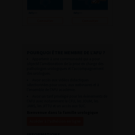
Consulter
Consulter
POURQUOI ÊTRE MEMBRE DE L’AFU ?
Appartenir à une communauté qui a pour
objectif l’amélioration de la prise en charge des
pathologies urologiques et l’accompagnement
des urologues.
Avoir accès aux vidéos didactiques
sélectionnées pour vous, aux webinaires et à
l’ensemble de l’AFU académie.
Avoir un tarif privilégié pour les évènements de
l’AFU avec notamment le CFU, les JOUM, les
JAMS, les JITTU et un accès aux SUC.
Bienvenue dans la famille urologique
Accéder à l’adhésion en ligne
INFORMATIONS