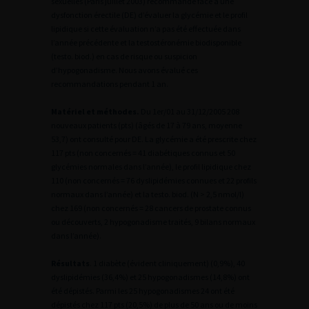
sexuelles (Paris juillet 2003) recommande face à une
dysfonction érectile (DE) d’évaluer la glycémie et le profil
lipidique si cette évaluation n’a pas été effectuée dans
l’année précédente et la testostéronémie biodisponible
(testo. biod.) en cas de risque ou suspicion
d’hypogonadisme. Nous avons évalué ces
recommandations pendant 1 an.
Matériel et méthodes.
Du 1er/01 au 31/12/2005 208
nouveaux patients (pts) (âgés de 17 à 79 ans, moyenne
53,7) ont consulté pour DE. La glycémie a été prescrite chez
117 pts (non concernés = 41 diabétiques connus et 50
glycémies normales dans l’année), le profil lipidique chez
110 (non concernés = 76 dyslipidémies connues et 22 profils
normaux dans l’année) et la testo. biod. (N > 2,5 nmol/l)
chez 169 (non concernés = 28 cancers de prostate connus
ou découverts, 2 hypogonadisme traités, 9 bilans normaux
dans l’année).
Résultats
. 1 diabète (évident cliniquement) (0,9%), 40
dyslipidémies (36,4%) et 25 hypogonadismes (14,8%) ont
été dépistés. Parmi les 25 hypogonadismes 24 ont été
dépistés chez 117 pts (20,5%) de plus de 50 ans ou de moins