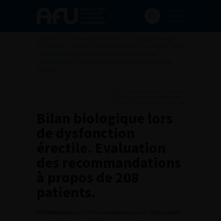
Accueil
>
Les évènements de l’AFU
>
Congrès français
d'Urologie
>
100ème congrès français d’urologie – 2006
>
Bilan biologique lors de dysfonction érectile.
Evaluation des recommandations à propos de 208
patients.
Ajouter à ma sélection
Bilan biologique lors
de dysfonction
érectile. Evaluation
des recommandations
à propos de 208
patients.
Introduction.
La 2ème consultation sur les dysfonctions