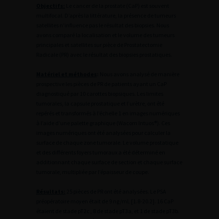
Objectifs:
Le cancer de la prostate (CaP) est souvent
multifocal. D’après la littérature, la présence de tumeurs
satellites n’influence pas le résultat des biopsies. Nous
avons comparé la localisation et le volume des tumeurs
principales et satellites sur pièce de Prostatectomie
Radicale (PR) avec le résultat des biopsies prostatiques.
Matériel et méthodes
:
Nous avons analysé de manière
prospective les pièces de PR de patients ayant un CaP
diagnostiqué par 10 carottes biopsiques. Les limites
tumorales, la capsule prostatique et l’urètre, ont été
repérés et transformés à l’échelle 1 en images numériques
à l’aide d’une palette graphique (Wacom Intuos®). Ces
images numériques ont été analysées pour calculer la
surface de chaque zone tumorale. Le volume prostatique
et des différents foyers tumoraux a été déterminé en
additionnant chaque surface de section et chaque surface
tumorale, multipliée par l’épaisseur de coupe.
Résultats:
25 pièces de PR ont été analysées. Le PSA
préopératoire moyen était de 9 ng/mL [1.8-20.2]. 16 CaP
étaient de stade pT2c , 8 de stade pT3a, et 1 de stade pT3b.