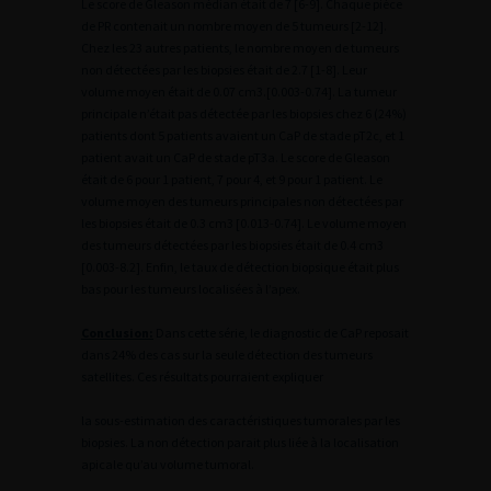
Le score de Gleason médian était de 7 [6-9]. Chaque pièce
de PR contenait un nombre moyen de 5 tumeurs [2-12].
Chez les 23 autres patients, le nombre moyen de tumeurs
non détectées par les biopsies était de 2.7 [1-8]. Leur
volume moyen était de 0.07 cm3.[0.003-0.74]. La tumeur
principale n’était pas détectée par les biopsies chez 6 (24%)
patients dont 5 patients avaient un CaP de stade pT2c, et 1
patient avait un CaP de stade pT3a. Le score de Gleason
était de 6 pour 1 patient, 7 pour 4, et 9 pour 1 patient. Le
volume moyen des tumeurs principales non détectées par
les biopsies était de 0.3 cm3 [0.013-0.74]. Le volume moyen
des tumeurs détectées par les biopsies était de 0.4 cm3
[0.003-8.2]. Enfin, le taux de détection biopsique était plus
bas pour les tumeurs localisées à l’apex.
Conclusion:
Dans cette série, le diagnostic de CaP reposait
dans 24% des cas sur la seule détection des tumeurs
satellites. Ces résultats pourraient expliquer
la sous-estimation des caractéristiques tumorales par les
biopsies. La non détection parait plus liée à la localisation
apicale qu’au volume tumoral.