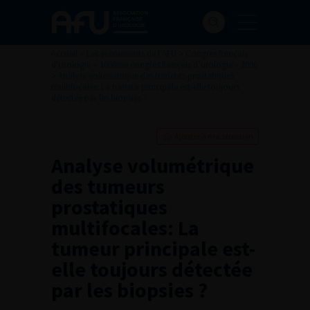
Accueil
>
Les évènements de l’AFU
>
Congrès français
d'Urologie
>
100ème congrès français d’urologie – 2006
>
Analyse volumétrique des tumeurs prostatiques
multifocales: La tumeur principale est-elle toujours
détectée par les biopsies ?
Ajouter à ma sélection
Analyse volumétrique
des tumeurs
prostatiques
multifocales: La
tumeur principale est-
elle toujours détectée
par les biopsies ?