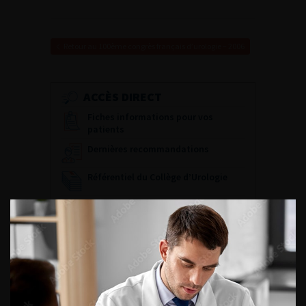
Retour au 100ème congrès français d’urologie – 2006
ACCÈS DIRECT
Fiches informations pour vos
patients
Dernières recommandations
Référentiel du Collège d’Urologie
Espace Accréditation des médecins
Livrets du CFEU pour l'interne
DATES À RETENIR