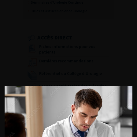
Séminaires d'Urologie Continue
Trucs et astuces en onco-urologie
ACCÈS DIRECT
Fiches informations pour vos
patients
Dernières recommandations
Référentiel du Collège d’Urologie
Espace Accréditation des médecins
Livrets du CFEU pour l'interne
DATES À RETENIR