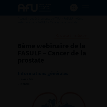
Accueil
>
Les événements de l'AFU
>
FASULF
>
6ème
webinaire de la FASULF – Cancer de la prostate
Ajouter à ma sélection
6ème webinaire de la
FASULF – Cancer de la
prostate
Informations générales
07 avril 2026
Distanciel