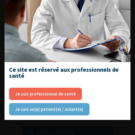
DU VENDREDI 4 AU SAMEDI 5
SEPTEMBRE 2026
Journée d’andrologie et de
médecine sexuelle 2026
Ce site est réservé aux professionnels de
santé
ENQUÊTES DE PRATIQUES
EN UROLOGIE
Je suis professionnel de santé
Je suis un(e) patient(e) / aidant(e)
L'AFU ACADÉMIE