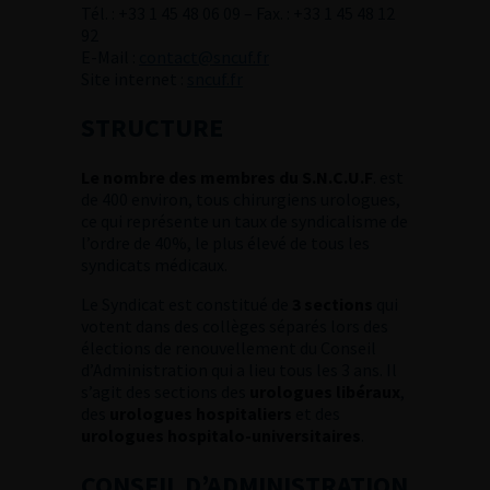
Tél. : +33 1 45 48 06 09 – Fax. : +33 1 45 48 12
92
E-Mail :
contact@sncuf.fr
Site internet :
sncuf.fr
STRUCTURE
Le nombre des membres du S.N.C.U.F
. est
de 400 environ, tous chirurgiens urologues,
ce qui représente un taux de syndicalisme de
l’ordre de 40%, le plus élevé de tous les
syndicats médicaux.
Le Syndicat est constitué de
3 sections
qui
votent dans des collèges séparés lors des
élections de renouvellement du Conseil
d’Administration qui a lieu tous les 3 ans. Il
s’agit des sections des
urologues libéraux
,
des
urologues hospitaliers
et des
urologues hospitalo-universitaires
.
CONSEIL D’ADMINISTRATION