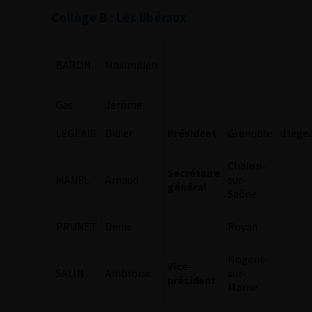
Collège B : Les libéraux
BARON
Maximilien
Gas
Jérôme
LEGEAIS
Didier
Président
Grenoble
d.leg
Chalon-
Secrétaire
MANËL
Arnaud
sur-
général
Saône
PRUNET
Denis
Royan
Nogent-
Vice-
SALIN
Ambroise
sur-
président
Marne