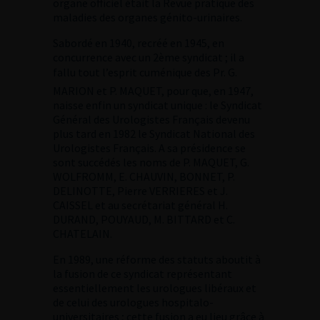
organe officiel était la Revue pratique des
maladies des organes génito-urinaires.
Sabordé en 1940, recréé en 1945, en
concurrence avec un 2ème syndicat ; il a
fallu tout l’esprit cuménique des Pr. G.
MARION et P. MAQUET, pour que, en 1947,
naisse enfin un syndicat unique : le Syndicat
Général des Urologistes Français devenu
plus tard en 1982 le Syndicat National des
Urologistes Français. A sa présidence se
sont succédés les noms de P. MAQUET, G.
WOLFROMM, E. CHAUVIN, BONNET, P.
DELINOTTE, Pierre VERRIERES et J.
CAISSEL et au secrétariat général H.
DURAND, POUYAUD, M. BITTARD et C.
CHATELAIN.
En 1989, une réforme des statuts aboutit à
la fusion de ce syndicat représentant
essentiellement les urologues libéraux et
de celui des urologues hospitalo-
universitaires ; cette fusion a eu lieu grâce à