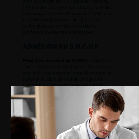
avec le Collège des Chirurgiens Français,
l’Union des Chirurgiens Français, l’une des
composantes du BLOC qui représente plus
de 60% des utilisateurs des plateaux
techniques aux dernières élections
professionnelles représentatives.
ADHÉSION AU S.N.C.U.F.
Pour être membre du SNCUF
, il faut être
inscrit à l’Ordre des Médecins et exercer la
spécialité ou la compétence d’urologie, ou
justifier du titre de chef de clinique en
urologie. La demande se fait auprès du
Secrétaire Général à qui il faut envoyer un
bulletin de demande d’adhésion. Cette
demande est examinée par le Conseil
d’Administration et proposée au vote de
l’Assemblée Générale qui se réunit une fois
par an à l’occasion du congrès de
l’Association Française d’Urologie.