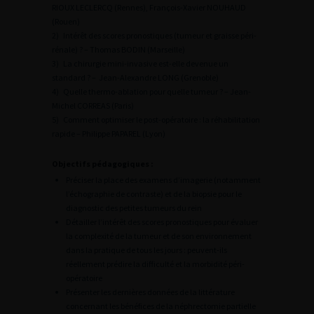
RIOUX LECLERCQ (Rennes), François-Xavier NOUHAUD
(Rouen)
2) Intérêt des scores pronostiques (tumeur et graisse péri-
rénale) ? – Thomas BODIN (Marseille)
3) La chirurgie mini-invasive est-elle devenue un
standard ? – Jean-Alexandre LONG (Grenoble)
4) Quelle thermo-ablation pour quelle tumeur ? – Jean-
Michel CORREAS (Paris)
5) Comment optimiser le post-opératoire : la réhabilitation
rapide – Philippe PAPAREL (Lyon)
Objectifs pédagogiques :
Préciser la place des examens d’imagerie (notamment
l’échographie de contraste) et de la biopsie pour le
diagnostic des petites tumeurs du rein
Détailler l’intérêt des scores pronostiques pour évaluer
la complexité de la tumeur et de son environnement
dans la pratique de tous les jours : peuvent-ils
réellement prédire la difficulté et la morbidité péri-
opératoire
Présenter les dernières données de la littérature
concernant les bénéfices de la néphrectomie partielle