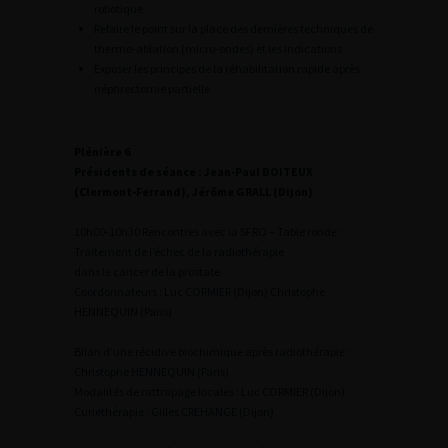
robotique
Refaire le point sur la place des dernières techniques de
thermo-ablation (micro-ondes) et les indications
Exposer les principes de la réhabilitation rapide après
néphrectomie partielle
Plénière 6
Présidents de séance : Jean-Paul BOITEUX
(Clermont-Ferrand), Jérôme GRALL (Dijon)
10h00-10h30 Rencontres avec la SFRO – Table ronde :
Traitement de l’échec de la radiothérapie
dans le cancer de la prostate
Coordonnateurs : Luc CORMIER (Dijon) Christophe
HENNEQUIN (Paris)
Bilan d’une récidive biochimique après radiothérapie :
Christophe HENNEQUIN (Paris)
Modalités de rattrapage locales : Luc CORMIER (Dijon)
Curiethérapie : Gilles CREHANGE (Dijon)