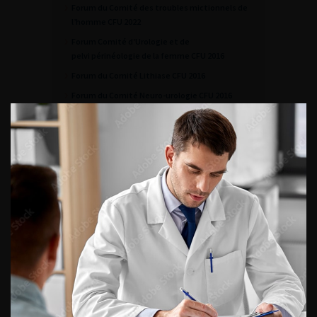
Forum du Comité des troubles mictionnels de
l’homme CFU 2022
Forum Comité d’Urologie et de
pelvi périnéologie de la femme CFU 2016
Forum du Comité Lithiase CFU 2016
Forum du Comité Neuro-urologie CFU 2016
Forum du Comité d’andrologie et de médecine
sexuelle CFU 2016
Forum du Comité d’infectiologie CFU 2015
ACCÈS DIRECT
Fiches informations pour vos
patients
Dernières recommandations
Référentiel du Collège d’Urologie