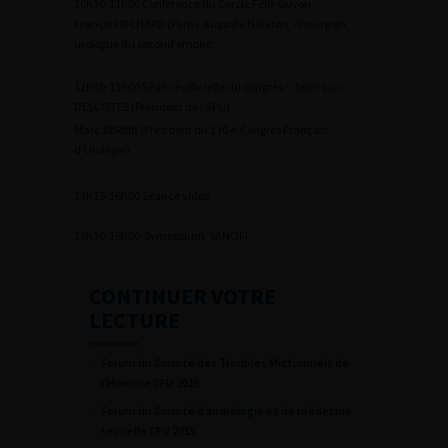
10h30-11h00 Conférence du Cercle Félix Guyon
François RICHARD (Paris) Auguste Nélaton, chirurgien,
urologue du second empire
11h30-13h00 Séance officielle du congrès – Jean-Luc
DESCOTES (Président de l’AFU)
Marc ZERBIB (Président du 110 e Congrès Français
d’Urologie)
14h15-16h00 Séance vidéo
16h30-18h00 Symposium SANOFI
CONTINUER VOTRE
LECTURE
Forum du Comité des Troubles Mictionnels de
l’Homme CFU 2015
Forum du Comité d’andrologie et de médecine
sexuelle CFU 2015