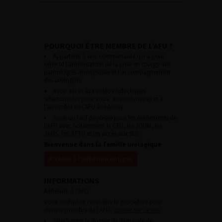
POURQUOI ÊTRE MEMBRE DE L’AFU ?
Appartenir à une communauté qui a pour
objectif l’amélioration de la prise en charge des
pathologies urologiques et l’accompagnement
des urologues.
Avoir accès aux vidéos didactiques
sélectionnées pour vous, aux webinaires et à
l’ensemble de l’AFU académie.
Avoir un tarif privilégié pour les évènements de
l’AFU avec notamment le CFU, les JOUM, les
JAMS, les JITTU et un accès aux SUC.
Bienvenue dans la famille urologique
Accéder à l’adhésion en ligne
INFORMATIONS
Adhésion à l’AFU :
Vous souhaitez connaître la procédure pour
devenir membre de l’AFU,
cliquez sur ce lien
Télécharger le dossier de demande de