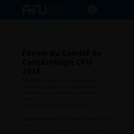
Accueil
>
AFU
>
Comités
>
Forum du Comité de
Cancérologie CFU 2016
Ajouter à ma sélection
Forum du Comité de
Cancérologie CFU
2016
8h30-10h00 – Forum du Comité de Cancérologie
Responsable du comité : Arnaud MEJEAN (Paris)
Responsable du sous-comité rein : Karim BENSALAH
(Rennes)
Session URODPC POUVANT VALIDER LE DPC
Comment optimiser la prise en charge des petites tumeurs
du rein ?
1) Quel bilan pour une petite tumeur du rein ? – Nathalie