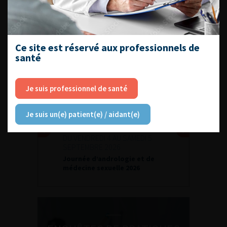
Espace Accréditation des médecins
Livrets du CFEU pour l'interne
Ce site est réservé aux professionnels de
santé
DATES À RETENIR
Je suis professionnel de santé
Je suis un(e) patient(e) / aidant(e)
DU VENDREDI 4 AU SAMEDI 5
SEPTEMBRE 2026
Journée d’andrologie et de
médecine sexuelle 2026