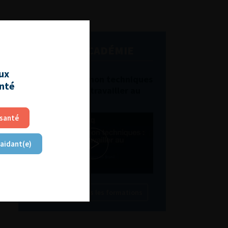
L'AFU ACADÉMIE
aux
Compétences non techniques
anté
: comment les travailler au
quotidien ?
 santé
 aidant(e)
Découvrir toutes les formations