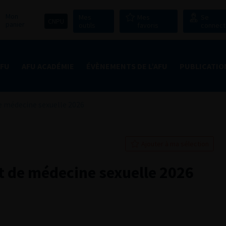
Mon
Mes
Mes
Se
CNPU
panier
outils
favoris
connect
AFU
AFU ACADÉMIE
ÉVÈNEMENTS DE L’AFU
PUBLICATIO
e médecine sexuelle 2026
Ajouter à ma sélection
t de médecine sexuelle 2026