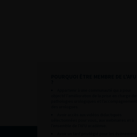
POURQUOI ÊTRE MEMBRE DE L’AFU
?
Appartenir à une communauté qui a pour
objectif l’amélioration de la prise en charge de
pathologies urologiques et l’accompagnement
des urologues.
Avoir accès aux vidéos didactiques
sélectionnées pour vous, aux webinaires et à
l’ensemble de l’AFU académie.
Avoir un tarif privilégié pour les évènement