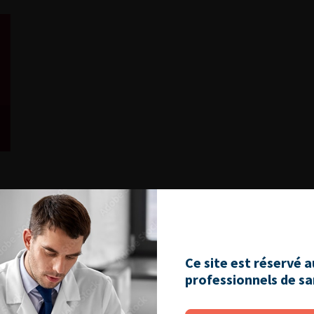
decins pour développer des technologies qui éliminent la
ujourd’hui, nous inventons et fabriquons une gamme unique de
èmes de soins de santé du monde entier.
Ce site est réservé 
professionnels de s