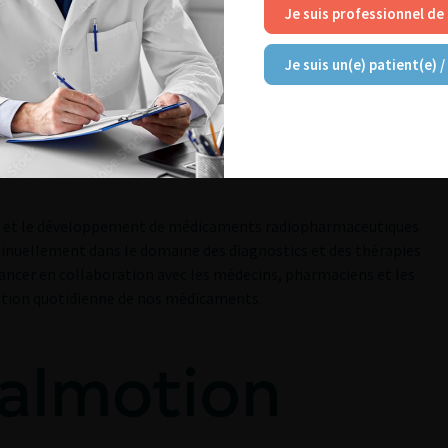
Je suis professionnel de
Je suis un(e) patient(e) /
on et le développement de médicaments radiopharmaceutiques
inuellement dans le domaine des diagnostics et des thérapies
 cancer en collaboration avec les médecins, pharmaciens et les
ation quotidienne de nos médicaments.