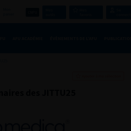
Mon
Mes
Mes
Se
CNPU
panier
outils
favoris
connect
AFU
AFU ACADÉMIE
ÉVÈNEMENTS DE L’AFU
PUBLICATIO
TU25
Ajouter à ma sélection
naires des JITTU25