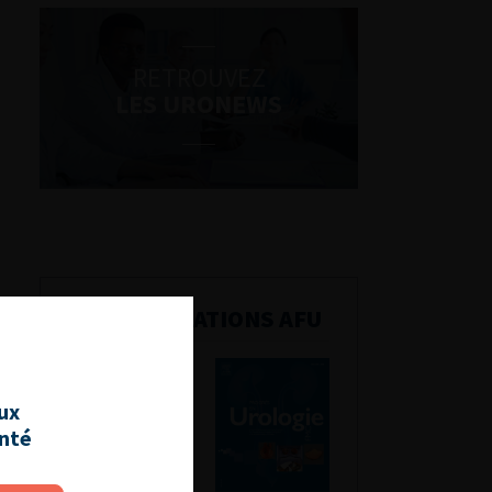
RETROUVEZ
LES URONEWS
PUBLICATIONS AFU
aux
anté