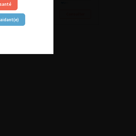
 santé
Consulter
Consulter
 aidant(e)