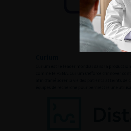
Curium
Curium est le leader mondial dans la producti
comme le PSMA. Curium s’efforce d’innover cont
afin d’améliorer la vie des patients atteints de
équipes de recherche pour permettre une utilis