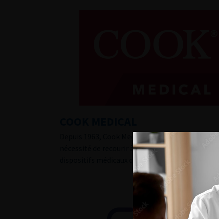
COOK MEDICAL
Depuis 1963, Cook Medical travaille avec les mé
nécessité de recourir à la chirurgie ouverte. A
dispositifs médicaux que nous vendons aux syst