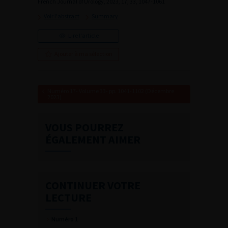
French Journal of Urology, 2023, 17, 33, 1047-1061
Voir l'abstract
Summary
Lire l'article
Ajouter à ma sélection
Numéro 17- Volume 33- pp. 1041-1102 (Décembre
2023)
VOUS POURREZ
ÉGALEMENT AIMER
CONTINUER VOTRE
LECTURE
Numéro 1