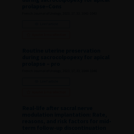
prolapse–Cons
French Journal of Urology, 2023, 17, 33, 1041-1043
Lire l'article
Ajouter à ma sélection
Routine uterine preservation
during sacrocolpopexy for apical
prolapse – pro
French Journal of Urology, 2023, 17, 33, 1044-1046
Lire l'article
Ajouter à ma sélection
Real-life after sacral nerve
modulation implantation: Rate,
reasons, and risk factors for mid-
term follow-up discontinuation