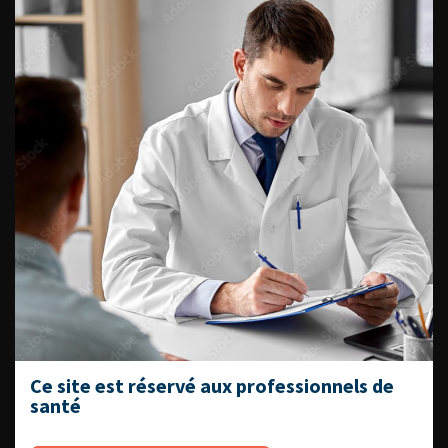
Fiches informations pour vos
patients
Dernières recommandations
Référentiel du Collège d’Urologie
Espace Accréditation des médecins
Livrets du CFEU pour l'interne
DATES À RETENIR
Ce site est réservé aux professionnels de
santé
DU VENDREDI 4 AU SAMEDI 5
SEPTEMBRE 2026