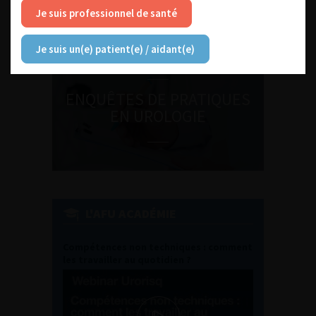
Journée d’andrologie et de
Je suis professionnel de santé
médecine sexuelle 2026
Je suis un(e) patient(e) / aidant(e)
ENQUÊTES DE PRATIQUES
EN UROLOGIE
L'AFU ACADÉMIE
Compétences non techniques : comment
les travailler au quotidien ?