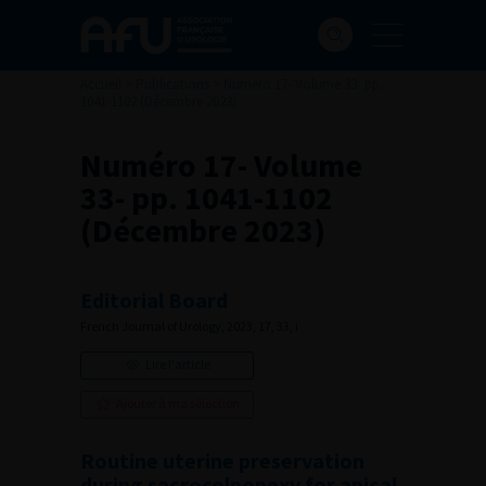
Accueil
>
Publications
>
Numéro 17- Volume 33- pp.
1041-1102 (Décembre 2023)
Numéro 17- Volume
33- pp. 1041-1102
(Décembre 2023)
Editorial Board
French Journal of Urology, 2023, 17, 33, i
Lire l'article
Ajouter à ma sélection
Routine uterine preservation
during sacrocolpopexy for apical