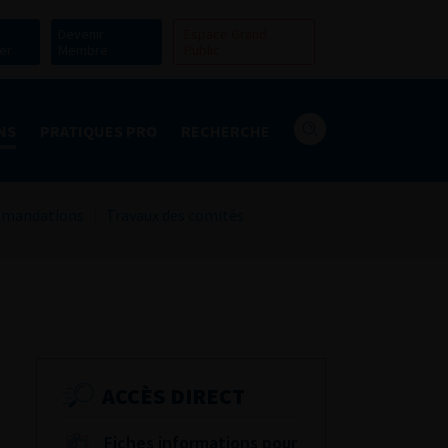
Devenir
Espace Grand
er
Membre
Public
NS
PRATIQUES PRO
RECHERCHE
mandations
Travaux des comités
ACCÈS DIRECT
Fiches informations pour