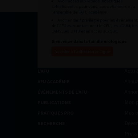
Avoir accès aux vidéos didactiques
sélectionnées pour vous, aux webinaires et à
l’ensemble de l’AFU académie.
Avoir un tarif privilégié pour les évènement
de l’AFU avec notamment le CFU, les JOUM, les
JAMS, les JITTU et un accès aux SUC.
Bienvenue dans la famille urologique
Accéder à l’adhésion en ligne
Actu 
L’AFU
Annua
AFU ACADÉMIE
Annon
ÉVÈNEMENTS DE L’AFU
Mon p
PUBLICATIONS
Mes o
PRATIQUES PRO
Deven
RECHERCHE
Press