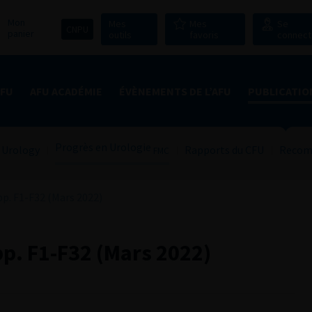
Mon
Mes
Mes
Se
CNPU
panier
outils
favoris
connect
AFU
AFU ACADÉMIE
ÉVÈNEMENTS DE L’AFU
PUBLICATIO
Progrès en Urologie
 Urology
Rapports du CFU
Recom
FMC
p. F1-F32 (Mars 2022)
p. F1-F32 (Mars 2022)