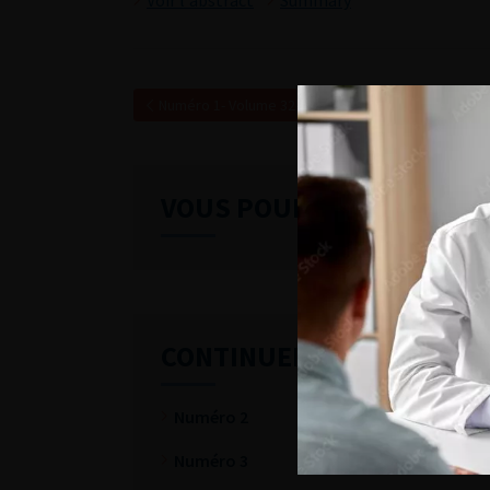
Voir l'abstract
Summary
Numéro 1- Volume 32- pp. F1-F32 (Mars 2022)
VOUS POURREZ ÉGALEME
CONTINUER VOTRE LECTU
Numéro 2
Numéro 3