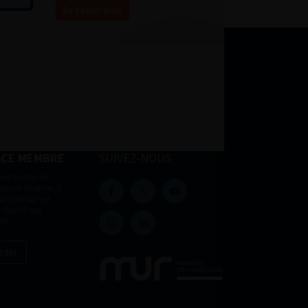
En savoir plus
ACE MEMBRE
SUIVEZ-NOUS
vez toutes les
tions relatives à
compte sur cet
 réservé aux
es.
éder