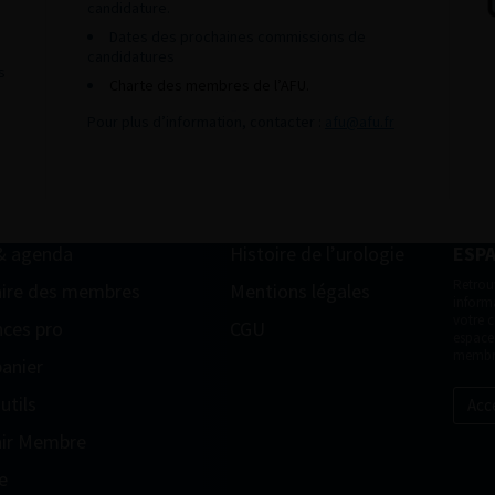
candidature.
Dates des prochaines commissions de
candidatures
s
Charte des membres de l’AFU.
Pour plus d’information, contacter :
afu@afu.fr
& agenda
Histoire de l’urologie
ESP
Retrou
ire des membres
Mentions légales
informa
votre 
ces pro
CGU
espace
membr
anier
utils
Acc
ir Membre
e