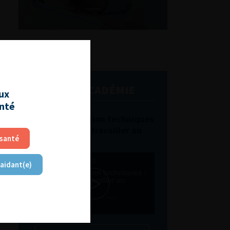
L'AFU ACADÉMIE
aux
anté
Compétences non techniques
: comment les travailler au
 santé
quotidien ?
 aidant(e)