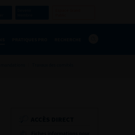
Devenir
Espace Grand
er
Membre
Public
NS
PRATIQUES PRO
RECHERCHE
mandations
Travaux des comités
ACCÈS DIRECT
Fiches informations pour