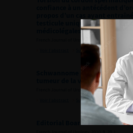
confiance à un antécédent d’or
propos d’un cas ayant entraîné
testicule unique avec conséqu
médicolégales
French Journal of Urology, 2010, 9, 20, 657-659
Voir l'abstract
Summary
Schwannome kystique pelvien
tumeur de la vésicule séminale
French Journal of Urology, 2010, 9, 20, 660-664
Voir l'abstract
Summary
Editorial Board
French Journal of Urology, 2010, 9, 20, i