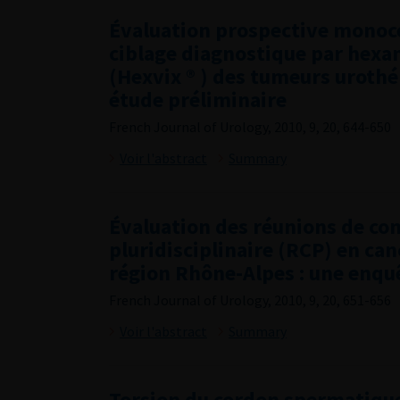
Évaluation prospective monoc
ciblage diagnostique par hexa
(Hexvix ® ) des tumeurs urothél
étude préliminaire
French Journal of Urology, 2010, 9, 20, 644-650
Voir l'abstract
Summary
Évaluation des réunions de co
pluridisciplinaire (RCP) en can
région Rhône-Alpes : une enquê
French Journal of Urology, 2010, 9, 20, 651-656
Voir l'abstract
Summary
Torsion du cordon spermatique :