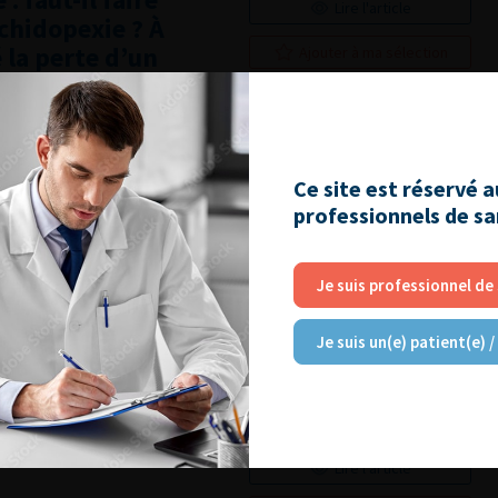
Lire l'article
chidopexie ? À
 la perte d’un
Ajouter à ma sélection
ences
Ce site est réservé 
professionnels de s
 évoquant une
Lire l'article
Je suis professionnel de
 droite
Ajouter à ma sélection
Je suis un(e) patient(e) /
Lire l'article