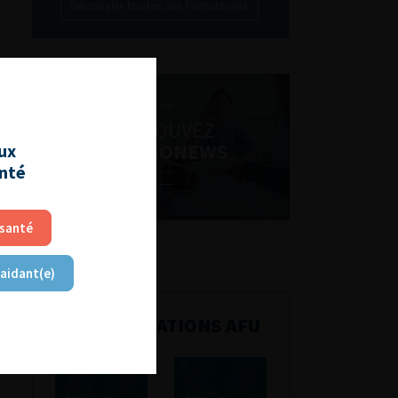
Découvrir toutes les formations
RETROUVEZ
LES URONEWS
aux
anté
 santé
 aidant(e)
PUBLICATIONS AFU