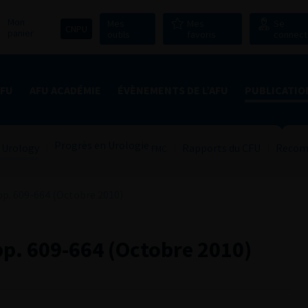
Mon
Mes
Mes
Se
CNPU
panier
outils
favoris
connect
AFU
AFU ACADÉMIE
ÉVÈNEMENTS DE L’AFU
PUBLICATIO
Progrès en Urologie
 Urology
Rapports du CFU
Recom
FMC
p. 609-664 (Octobre 2010)
p. 609-664 (Octobre 2010)